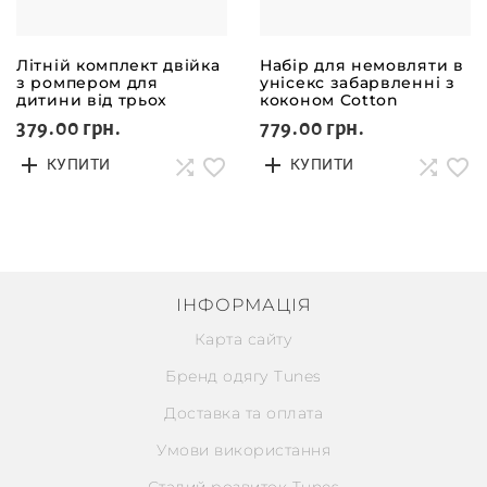
Літній комплект двійка
Набір для немовляти в
з ромпером для
унісекс забарвленні з
дитини від трьох
коконом Cotton
місяців Choco
379.00 грн.
779.00 грн.
КУПИТИ
КУПИТИ
ІНФОРМАЦІЯ
Карта сайту
Бренд одягу Tunes
Доставка та оплата
Умови використання
Сталий розвиток Tunes