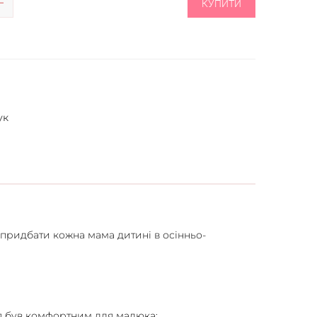
КУПИТИ
ук
є придбати кожна мама дитині в осінньо-
ня був комфортним для малюка;