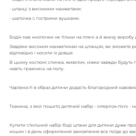
- штанці з високими манжетами;
- шапочка с гострими вушками.
Бодік має кнопочки не тільки на плечі а й внизу виробу
Завдяки високим манжетикам на штанцях, ви зможете ре
відповідно і носити їх довше.
В цьому костюмі спинка, животик, ніжки завжди будуть пр
навіть граючись на полу.
Чарівності в образ дитини додасть благородний кавовий
Тканина, з якої пошито дитячий набір - інтерлок-пін'є - н
Купити стильний набір боді штани для дитини дуже прос
кошик і в день оформлення замовлення все поїде до вас