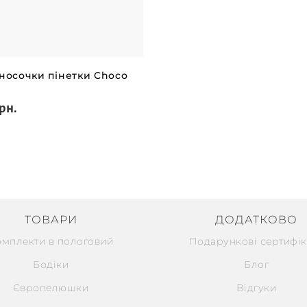
 носочки пінетки Choco
рн.
ТОВАРИ
ДОДАТКОВО
омплекти в пологовий
Подарункові сертифік
Бодіки
Блог
Європелюшки
Відгуки