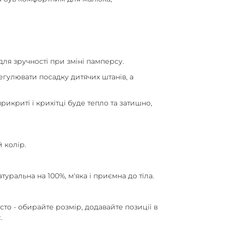
 для зручності при зміні памперсу.
гулювати посадку дитячих штанів, а
икриті і крихітці буде тепло та затишно,
 колір.
атуральна на 100%, м'яка і приємна до тіла.
то - обирайте розмір, додавайте позиції в
.