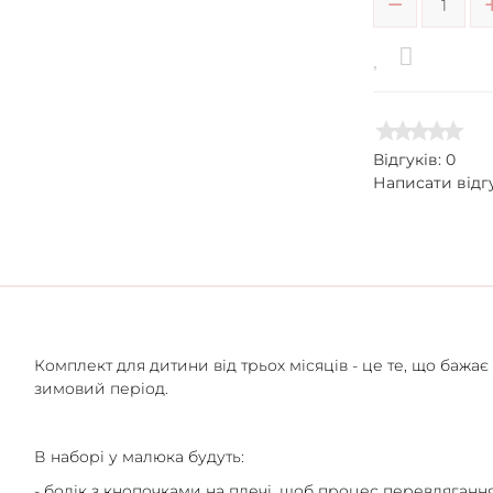
Відгуків: 0
Написати відг
Комплект для дитини від трьох місяців - це те, що бажа
зимовий період.
В наборі у малюка будуть:
- бодік з кнопочками на плечі, щоб процес перевдяган