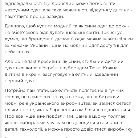
відповідальності. Це дорослий може легко зняти
незручний одяг, але така можливість відсутня у дитини -
пам'ятайте про це завжди.
Для того, щоб купити модний та якісний одяг до року -
не обов'язково відвідувати іноземні сайти. Так, існує
думка, що брендовий дитячий одяг можна знайти тільки
за межами України і ціни на модний одяг доступні для
небагатьох.
Але це не так! Красивий, якісний, стильний дитячий
одяг вже живе в Україні під брендом Тюнс. Кожна
дитина в Україні заслуговує на елітний, ідеальний
перший одяг.
Потрібно пам'ятати, що елітність полягає не в гучних
гаслах, не в високих цінах, а в тому, що вибираючи
модні речі українського виробництва, ви замислюєтеся
тільки про те, яка забарвлення вам більше подобається.
Про все інше вже подбали ми. Саме в цьому полягає
якість, вибираючи яку, вам не доводиться вникати в
деталі технології, а можна просто довіритися виробнику.