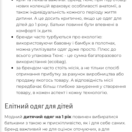
нових колекцій враховує особливості анатомії, а
також індивідуальність кожного періоду життя
дитини. А це досить критично, якщо це одяг для
дітей до 1 року. Батьки повинні бути впевнені в
комфорті їх дитя.
бренди часто турбуються про екологію:
використовуючи бавовну і бамбук в полотнах,
можна утилізувати одяг дуже просто. Плюс до
всього упаковка Тюнс - це сумка багаторазового
використання (ecobag).
за брендом часто стоїть місія, а не тільки спосіб
отримання прибутку за рахунок виробництва або
продажу якогось товару. А відповідність місії
передбачає більш глибоке занурення у створення
товару, в кожен аспект і кожну технологію.
Елітний одяг для дітей
Модний
дитячий одяг на 1 рік
повинен вибиратися
батьками з такою ж прискіпливістю, як і для себе самих.
Бренд важливий не для оцінок оточуючих, а для