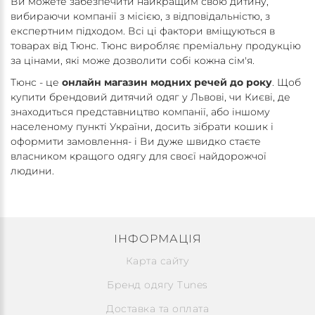
Ви можете забезпечити найкращим свою дитину,
вибираючи компанії з місією, з відповідальністю, з
експертним підходом. Всі ці фактори вміщуються в
товарах від Тюнс. Тюнс виробляє преміальну продукцію
за цінами, які може дозволити собі кожна сім'я.
Тюнс - це
онлайн магазин модних речей до року
. Щоб
купити брендовий дитячий одяг у Львові, чи Києві, де
знаходиться представництво компанії, або іншому
населеному пункті України, досить зібрати кошик і
оформити замовлення- і Ви дуже швидко стаєте
власником кращого одягу для своєї найдорожчої
людини.
ІНФОРМАЦІЯ
Карта сайту
Бренд одягу Tunes
Доставка та оплата