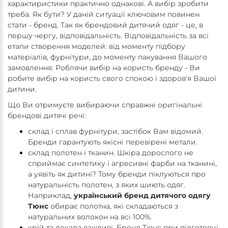
характиристики практично однакові. А вибір зробити
треба. Як бути? У даній ситуації ключовим повинен
стати - бренд. Так як брендовий дитячий одяг - це, в
першу чергу, відповідальність. Відповідальність за всі
етапи створення моделей: від моменту підбору
матеріалів, фурнітури, до моменту пакування Вашого
замовлення. Роблячи вибір на користь бренду - Ви
робите вибір на користь свого спокою і здоров'я Вашої
дитини.
Що Ви отримуєте вибираючи справжні оригінальні
брендові дитячі речі:
склад і сплав фурнітури, застібок Вам відомий.
Бренди гарантують якісні перевірені метали.
склад полотен і тканин. Шкіра дорослого не
сприймає синтетику і агресивні фарби на тканині,
а уявіть як дитині? Тому бренди піклуються про
натуральність полотен, з яких шиють одяг.
Наприклад,
український бренд дитячого одягу
Тюнс
обирає полотна, які складаються з
натуральних волокон на всі 100%.
крій та лекала важливі. Бренд Тюнс при підготовці