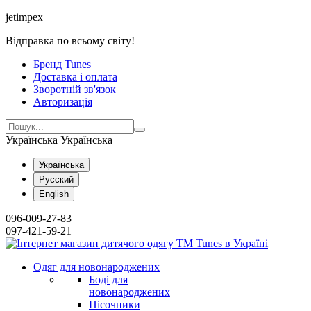
jetimpex
Відправка по всьому світу!
Бренд Tunes
Доставка і оплата
Зворотній зв'язок
Авторизація
Українська
Українська
Українська
Русский
English
096-009-27-83
097-421-59-21
Одяг для новонароджених
Боді для
новонароджених
Пісочники