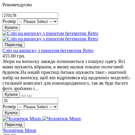
Рекомендуємо
Розмір
Купити
Перегляд
Сліп на виписку з принтом бегемотик Retro
455.00 грн.
Збори на виписку завжди починаються з пошуку одягу. Всі
мами шукають вбрання, в якому малюк покине пологовий
будинок.На нашій практиці батьки шукають таке:- ошатний
набір на виписку, щоб він відрізнявся від щоденних моделей;-
стильний комплект для новонародженого, так як буде багато
фото зроблено і ..
Купити
Розмір
Купити
Перегляд
Чоловічок Moon