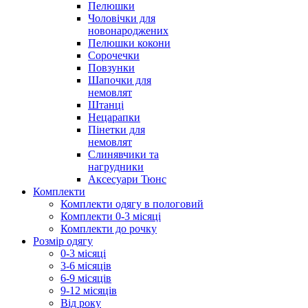
Пелюшки
Чоловічки для
новонароджених
Пелюшки кокони
Сорочечки
Повзунки
Шапочки для
немовлят
Штанці
Нецарапки
Пінетки для
немовлят
Слинявчики та
нагрудники
Аксесуари Тюнс
Комплекти
Комплекти одягу в пологовий
Комплекти 0-3 місяці
Комплекти до рочку
Розмір одягу
0-3 місяці
3-6 місяців
6-9 місяців
9-12 місяців
Від року