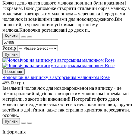
Кожен день життя вашого малюка повинен бути красивим і
яскравим.Тюнс допоможе створити стильний образ малюку з
моделями з авторським малюнком – черепашка.Перед вами
чоловічок із зовнішніми швами для новонародженого.Він
пошитий, з урахуванням усіх вимог організму
малюка.Кнопочки розташовані до двох п..
Купити
Розмір
Купити
Перегляд
Чоловічок на виписку з авторським малюнком Rose
455.00 грн.
Ідеальний чоловічок для новонародженої на виписку - це
ніжно-рожевий відтінок з авторським малюнком і преміальні
матеріали, з якого він виконаний.Погортайте фото даної
моделі і ви неодмінно закохаєтесь в неї:- зовнішні шви;- зручні
застібки в дві п'ятки, адже так страшно крихіток переодягати,
особли..
Купити
Інформація