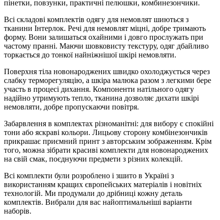
пінетки, повзунки, практичні пелюшки, комбинезончики.
Всі складові комплектів одягу для немовлят шиються з
тканини Інтерлок. Речі для немовлят міцні, добре тримають
форму. Вони залишаться охайними і довго прослужать при
частому пранні. Маючи шовковисту текстуру, одяг дбайливо
торкається до тонкої найніжнішої шкірі немовляти.
Поверхня тіла новонароджених швидко охолоджується через
слабку терморегуляцію, а шкіра малюка разом з легкими бере
участь в процесі дихання. Компоненти натільного одягу
надійно утримують тепло, тканина дозволяє дихати шкірі
немовляти, добре пропускаючи повітря.
Забарвлення в комплектах різноманітні: для вибору є спокійні
тони або яскраві кольори. Лицьову сторону комбінезончиків
прикрашає приємний принт з авторським зображенням. Крім
того, можна зібрати красиві комплекти для новонароджених
на свій смак, поєднуючи предмети з різних колекцій.
Всі комплекти були розроблено і зшито в Україні з
використанням кращих європейських матеріалів і новітніх
технологій. Ми продумали до дрібниці кожну деталь
комплектів. Вибрали для вас найоптимальніші варіанти
наборів.