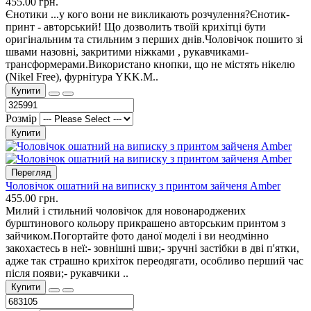
455.00 грн.
Єнотики ...у кого вони не викликають розчулення?Єнотик-
принт - авторський! Що дозволить твоїй крихітці бути
оригінальним та стильним з перших днів.Чоловічок пошито зі
швами назовні, закритими ніжками , рукавчиками-
трансформерами.Використано кнопки, що не містять нікелю
(Nikel Free), фурнітура YKK.М..
Купити
Розмір
Купити
Перегляд
Чоловічок ошатний на виписку з принтом зайченя Amber
455.00 грн.
Милий і стильний чоловічок для новонароджених
бурштинового кольору прикрашено авторським принтом з
зайчиком.Погортайте фото даної моделі і ви неодмінно
закохаєтесь в неї:- зовнішні шви;- зручні застібки в дві п'ятки,
адже так страшно крихіток переодягати, особливо перший час
після появи;- рукавчики ..
Купити