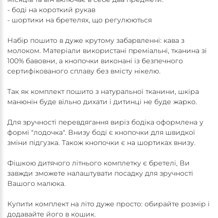
- боді на короткий рукав
- шортики на бретелях, що регулюються
Набір пошито в дуже крутому забарвленні: кава з
молоком. Матеріали використані преміальні, тканина зі
100% бавовни, а кнопочки виконані із безпечного
сертифікованого сплаву без вмісту нікелю.
Так як комплект пошито з натуральної тканини, шкіра
манюнін буде вільно дихати і дитинці не буде жарко.
Для зручності перевдягання виріз бодіка оформлена у
формі "лодочка". Внизу боді є кнопочки для швидкої
зміни підгузка. Також кнопочки є на шортиках внизу.
Фішкою дитячого літнього комплетку є бретелі, Ви
завжди зможете налаштувати посадку для зручності
Вашого малюка.
Купити комплект на літо дуже просто: обирайте розмір і
додавайте його в кошик.