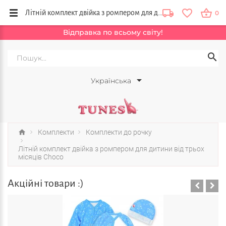
Літній комплект двійка з ромпером для дитини від трьох місяців Choco купити в інтернет магазині дитячого одягу Тюнс, Львів, Вінниця, Чернівці, Україна
0
Відправка по всьому світу!
Українська
Комплекти
Комплекти до рочку
Літній комплект двійка з ромпером для дитини від трьох
місяців Choco
Акційні товари :)