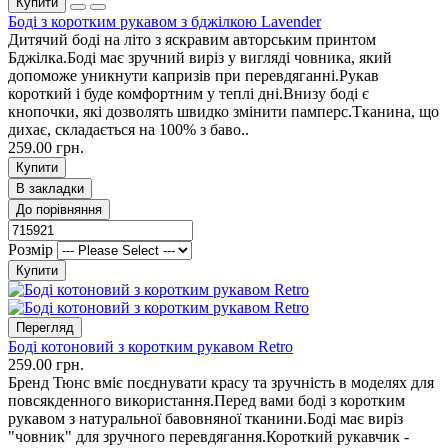
Купити
Боді з коротким рукавом з бджілкою Lavender
Дитячий боді на літо з яскравим авторським принтом
Бджілка.Боді має зручний виріз у вигляді човника, який
допоможе уникнути капризів при перевдяганні.Рукав
короткий і буде комфортним у теплі дні.Внизу боді є
кнопочки, які дозволять швидко змінити памперс.Тканина, що
дихає, складається на 100% з баво..
259.00 грн.
Купити
В закладки
До порівняння
Розмір
Купити
Перегляд
Боді котоновий з коротким рукавом Retro
259.00 грн.
Бренд Тюнс вміє поєднувати красу та зручність в моделях для
повсякденного використання.Перед вами боді з коротким
рукавом з натуральної бавовняної тканини.Боді має виріз
"човник" для зручного перевдягання.Короткий рукавчик -