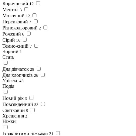
Коричневий
12
Ментол
3
Молочний
12
Персиковий
7
Різнокольоровий
2
Рожевий
6
Сірий
16
Темно-синій
7
Чорний
1
Стать
Для дівчаток
28
Для хлопчиків
26
Унісекс
43
Подія
Новий рік
3
Повсякденний
83
Святковий
9
Хрещення
2
Ніжки
Із закритими ніжками
21