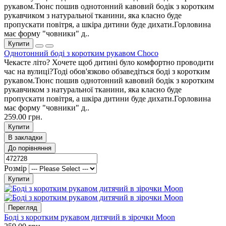
рукавом.Тюнс пошив однотонний кавовий бодік з коротким
рукавчиком з натуральної тканини, яка класно буде
пропускати повітря, а шкіра дитини буде дихати.Горловина
має форму "човники" д..
Купити
Однотонний боді з коротким рукавом Choco
Чекаєте літо? Хочете щоб дитині було комфортно проводити
час на вулиці?Тоді обов'язково обзаведіться боді з коротким
рукавом.Тюнс пошив однотонний кавовий бодік з коротким
рукавчиком з натуральної тканини, яка класно буде
пропускати повітря, а шкіра дитини буде дихати.Горловина
має форму "човники" д..
259.00 грн.
Купити
В закладки
До порівняння
Розмір
Купити
Перегляд
Боді з коротким рукавом дитячий в зірочки Moon