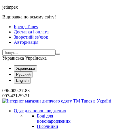
jetimpex
Відправка по всьому світу!
Бренд Tunes
Доставка і оплата
Зворотній зв'язок
Авторизація
Українська
Українська
Українська
Русский
English
096-009-27-83
097-421-59-21
Одяг для новонароджених
Боді для
новонароджених
Пісочники