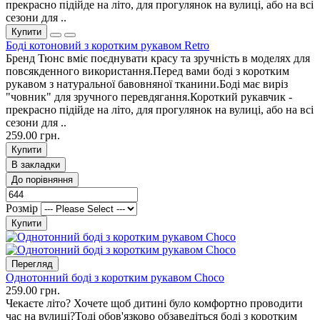
прекрасно підійде на літо, для прогулянок на вулиці, або на всі
сезони для ..
Купити
Боді котоновий з коротким рукавом Retro
Бренд Тюнс вміє поєднувати красу та зручність в моделях для
повсякденного використання.Перед вами боді з коротким
рукавом з натуральної бавовняної тканини.Боді має виріз
"човник" для зручного перевдягання.Короткий рукавчик -
прекрасно підійде на літо, для прогулянок на вулиці, або на всі
сезони для ..
259.00 грн.
Купити
В закладки
До порівняння
Розмір
Купити
Перегляд
Однотонний боді з коротким рукавом Choco
259.00 грн.
Чекаєте літо? Хочете щоб дитині було комфортно проводити
час на вулиці?Тоді обов'язково обзаведіться боді з коротким