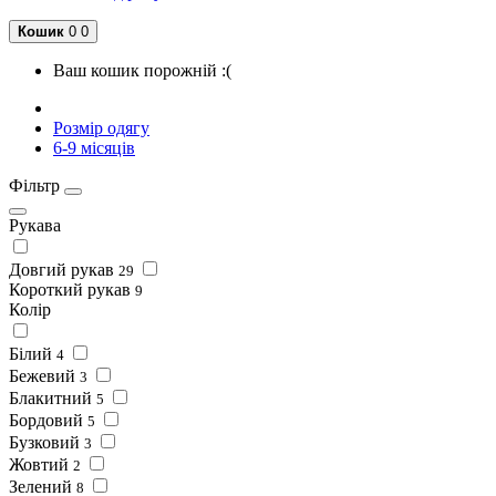
Кошик
0
0
Ваш кошик порожній :(
Розмір одягу
6-9 місяців
Фільтр
Рукава
Довгий рукав
29
Короткий рукав
9
Колір
Білий
4
Бежевий
3
Блакитний
5
Бордовий
5
Бузковий
3
Жовтий
2
Зелений
8