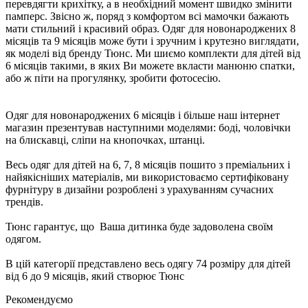
перевдягти крихітку, а в необхідний момент швидко змінити
памперс. Звісно ж, поряд з комфортом всі мамочки бажають
мати стильний і красивий образ. Одяг для новонароджених 8
місяців та 9 місяців може бути і зручним і крутезно виглядати,
як моделі від бренду Тюнс. Ми шиємо комплекти для дітей від
6 місяців такими, в яких Ви можете вкласти манюню спатки,
або ж піти на прогулянку, зробити фотосесію.
Одяг для новонароджених 6 місяців і більше наш інтернет
магазин презентував наступними моделями: боді, чоловічки
на блискавці, сліпи на кнопочках, штанці.
Весь одяг для дітей на 6, 7, 8 місяців пошито з преміальних і
найякісніших матеріалів, ми використоваємо сертифіковану
фурнітуру в дизайни розроблені з урахуванням сучасних
трендів.
Тюнс гарантує, що Ваша дитинка буде задоволена своїм
одягом.
В цій категорії представлено весь одягу 74 розміру для дітей
від 6 до 9 місяців, який створює Тюнс
Рекомендуємо