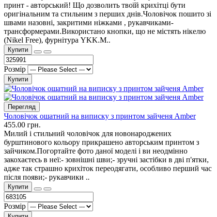
принт - авторський! Що дозволить твоїй крихітці бути
оригінальним та стильним з перших днів.Чоловічок пошито зі
швами назовні, закритими ніжками , рукавчиками-
трансформерами.Використано кнопки, що не містять нікелю
(Nikel Free), фурнітура YKK.М..
Купити
Розмір
Купити
Перегляд
Чоловічок ошатний на виписку з принтом зайченя Amber
455.00 грн.
Милий і стильний чоловічок для новонароджених
бурштинового кольору прикрашено авторським принтом з
зайчиком.Погортайте фото даної моделі і ви неодмінно
закохаєтесь в неї:- зовнішні шви;- зручні застібки в дві п'ятки,
адже так страшно крихіток переодягати, особливо перший час
після появи;- рукавчики ..
Купити
Розмір
Купити