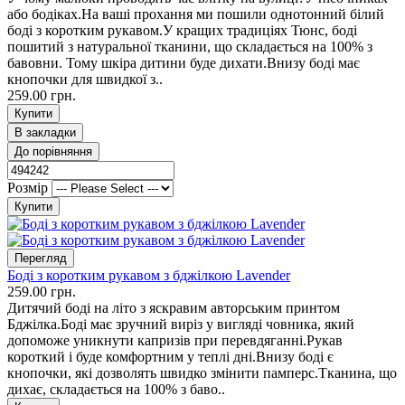
або бодіках.На ваші прохання ми пошили однотонний білий
боді з коротким рукавом.У кращих традиціях Тюнс, боді
пошитий з натуральної тканини, що складається на 100% з
бавовни. Тому шкіра дитини буде дихати.Внизу боді має
кнопочки для швидкої з..
259.00 грн.
Купити
В закладки
До порівняння
Розмір
Купити
Перегляд
Боді з коротким рукавом з бджілкою Lavender
259.00 грн.
Дитячий боді на літо з яскравим авторським принтом
Бджілка.Боді має зручний виріз у вигляді човника, який
допоможе уникнути капризів при перевдяганні.Рукав
короткий і буде комфортним у теплі дні.Внизу боді є
кнопочки, які дозволять швидко змінити памперс.Тканина, що
дихає, складається на 100% з баво..