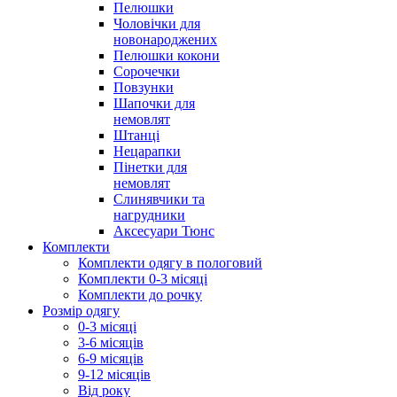
Пелюшки
Чоловічки для
новонароджених
Пелюшки кокони
Сорочечки
Повзунки
Шапочки для
немовлят
Штанці
Нецарапки
Пінетки для
немовлят
Слинявчики та
нагрудники
Аксесуари Тюнс
Комплекти
Комплекти одягу в пологовий
Комплекти 0-3 місяці
Комплекти до рочку
Розмір одягу
0-3 місяці
3-6 місяців
6-9 місяців
9-12 місяців
Від року