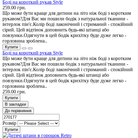
Боді на короткий рукав Style
259.00 грн.
Що може бути краще для дитини на літо ніж боді з коротким
рукавом?Для Вас ми пошили бодік з натуральної тканини -
інтерлок пін'є.Колір боді лаконічний і стриманий - спокійний
сірий. Цей відтінок доповнить будь-які штанці або
повзунки.Одягнути в цей бодік крихітку буде дуже легко -
горловина зроблена..
Купити
Боді на короткий рукав Style
Що може бути краще для дитини на літо ніж боді з коротким
рукавом?Для Вас ми пошили бодік з натуральної тканини -
інтерлок пін'є.Колір боді лаконічний і стриманий - спокійний
сірий. Цей відтінок доповнить будь-які штанці або
повзунки.Одягнути в цей бодік крихітку буде дуже легко -
горловина зроблена..
259.00 грн.
Купити
В закладки
До порівняння
Розмір
Купити