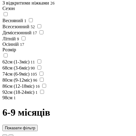
З відкритими ніжками
26
Сезон
Весняний
1
Всесезонний
52
Демісезонний
17
Літній
9
Осінній
17
Розмір
62см (1-3міс)
11
68см (3-6міс)
90
74см (6-9міс)
105
80см (9-12міс)
96
86см (12-18міс)
16
92см (18-24міс)
1
98см
1
6-9 місяців
Показати фільтр