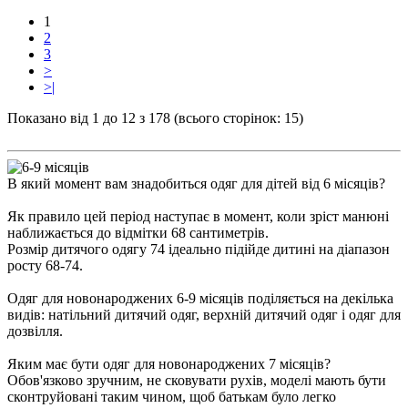
1
2
3
>
>|
Показано від 1 до 12 з 178 (всього сторінок: 15)
В який момент вам знадобиться
одяг для дітей від 6 місяців?
Як правило цей період наступає в момент, коли зріст манюні
наближається до відмітки 68 сантиметрів.
Розмір дитячого одягу 74 ідеально підійде дитині на діапазон
росту 68-74.
Одяг для новонароджених 6-9 місяців поділяється на декілька
видів: натільний дитячий одяг, верхній дитячий одяг і одяг для
дозвілля.
Яким має бути одяг для новонароджених 7 місяців?
Обов'язково зручним, не сковувати рухів, моделі мають бути
сконтруйовані таким чином, щоб батькам було легко