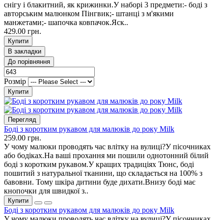
снігу і блакитний, як крижинки.У наборі 3 предмети:- боді з
авторським малюнком Пінгвик;- штанці з м'якими
манжетами;- шапочка ковпачок.Яск..
429.00 грн.
Купити
В закладки
До порівняння
Розмір
Купити
Перегляд
Боді з коротким рукавом для малюків до року Milk
259.00 грн.
У чому малюки проводять час влітку на вулиці?У пісочниках
або бодіках.На ваші прохання ми пошили однотонний білий
боді з коротким рукавом.У кращих традиціях Тюнс, боді
пошитий з натуральної тканини, що складається на 100% з
бавовни. Тому шкіра дитини буде дихати.Внизу боді має
кнопочки для швидкої з..
Купити
Боді з коротким рукавом для малюків до року Milk
У чому малюки проводять час влітку на вулиці?У пісочниках