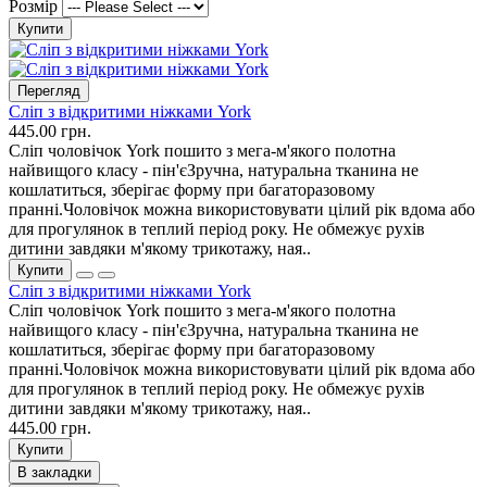
Розмір
Купити
Перегляд
Сліп з відкритими ніжками York
445.00 грн.
Сліп чоловічок York пошито з мега-м'якого полотна
найвищого класу - пін'єЗручна, натуральна тканина не
кошлатиться, зберігає форму при багаторазовому
пранні.Чоловічок можна використовувати цілий рік вдома або
для прогулянок в теплий період року. Не обмежує рухів
дитини завдяки м'якому трикотажу, ная..
Купити
Сліп з відкритими ніжками York
Сліп чоловічок York пошито з мега-м'якого полотна
найвищого класу - пін'єЗручна, натуральна тканина не
кошлатиться, зберігає форму при багаторазовому
пранні.Чоловічок можна використовувати цілий рік вдома або
для прогулянок в теплий період року. Не обмежує рухів
дитини завдяки м'якому трикотажу, ная..
445.00 грн.
Купити
В закладки