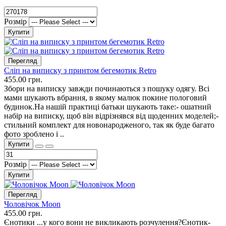
Розмір
Купити
Перегляд
Сліп на виписку з принтом бегемотик Retro
455.00 грн.
Збори на виписку завжди починаються з пошуку одягу. Всі
мами шукають вбрання, в якому малюк покине пологовий
будинок.На нашій практиці батьки шукають таке:- ошатний
набір на виписку, щоб він відрізнявся від щоденних моделей;-
стильний комплект для новонародженого, так як буде багато
фото зроблено і ..
Купити
Розмір
Купити
Перегляд
Чоловічок Moon
455.00 грн.
Єнотики ...у кого вони не викликають розчулення?Єнотик-