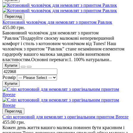
Перегляд
Котоновий чоловічок для немовлят з принтом Равлик
455.00 грн.
Бавовняний чоловічок для немовлят з принтом
"Равлик"Подаруйте своєму малюкові неперевершений
комфорт і стиль з котоновим чоловічком від Tunes! Наш
чоловічок з принтом "Равлик" стане незамінним елементом
гардеробу вашого малюка завдяки своїм винятковим
властивостям.Основні переваги:1. 100% натуральни..
Купити
Розмір
Купити
Перегляд
Сліп котоновий для немовлят з оригінальним принтом Breeze
455.00 грн.
Кожен день життя вашого малюка повинен бути красивим і
яскравим.Тюнс допоможе створити стильний образ малюку з