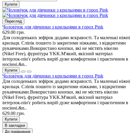
Купити
Перегляд
Чоловічок для дівчинки з крильцями в горох Pink
629.00 грн.
Для солоденьких зефірок додамо яскравості. Та маленькі ніжні
крильця. Сліпік пошито із закритими ніжками, з відкритими
рукавчиками.Використано кнопки, які не містять нікелю
(Nikel Free), фурнітура YKK.М'який, якісний матеріал
інтерлок-пін'є робить виріб дуже комфортним і практичним в
носінні.&n..
Купити
Чоловічок для дівчинки з крильцями в горох Pink
Для солоденьких зефірок додамо яскравості. Та маленькі ніжні
крильця. Сліпік пошито із закритими ніжками, з відкритими
рукавчиками.Використано кнопки, які не містять нікелю
(Nikel Free), фурнітура YKK.М'який, якісний матеріал
інтерлок-пін'є робить виріб дуже комфортним і практичним в
носінні.&n..
629.00 грн.
Купити
В закладки
До порівняння