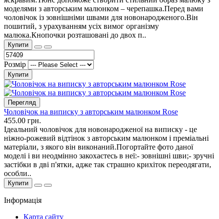
моделями з авторським малюнком – черепашка.Перед вами
чоловічок із зовнішніми швами для новонародженого.Він
пошитий, з урахуванням усіх вимог організму
малюка.Кнопочки розташовані до двох п..
Купити
Розмір
Купити
Перегляд
Чоловічок на виписку з авторським малюнком Rose
455.00 грн.
Ідеальний чоловічок для новонародженої на виписку - це
ніжно-рожевий відтінок з авторським малюнком і преміальні
матеріали, з якого він виконаний.Погортайте фото даної
моделі і ви неодмінно закохаєтесь в неї:- зовнішні шви;- зручні
застібки в дві п'ятки, адже так страшно крихіток переодягати,
особли..
Купити
Інформація
Карта сайту