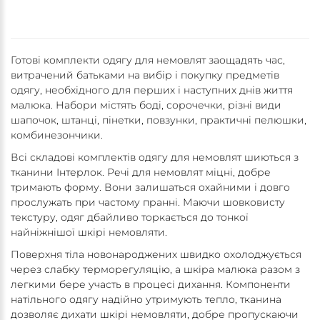
Готові комплекти одягу для немовлят заощадять час,
витрачений батьками на вибір і покупку предметів
одягу, необхідного для перших і наступних днів життя
малюка. Набори містять боді, сорочечки, різні види
шапочок, штанці, пінетки, повзунки, практичні пелюшки,
комбинезончики.
Всі складові комплектів одягу для немовлят шиються з
тканини Інтерлок. Речі для немовлят міцні, добре
тримають форму. Вони залишаться охайними і довго
прослужать при частому пранні. Маючи шовковисту
текстуру, одяг дбайливо торкається до тонкої
найніжнішої шкірі немовляти.
Поверхня тіла новонароджених швидко охолоджується
через слабку терморегуляцію, а шкіра малюка разом з
легкими бере участь в процесі дихання. Компоненти
натільного одягу надійно утримують тепло, тканина
дозволяє дихати шкірі немовляти, добре пропускаючи