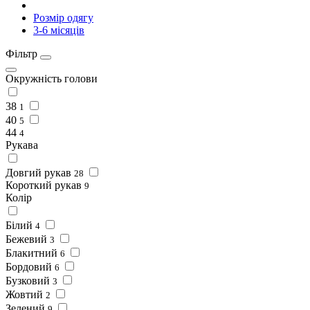
Розмір одягу
3-6 місяців
Фільтр
Окружність голови
38
1
40
5
44
4
Рукава
Довгий рукав
28
Короткий рукав
9
Колір
Білий
4
Бежевий
3
Блакитний
6
Бордовий
6
Бузковий
3
Жовтий
2
Зелений
9