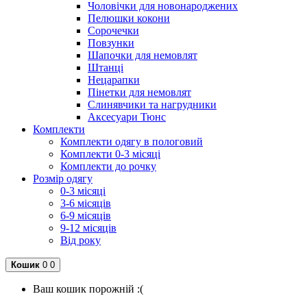
Чоловічки для новонароджених
Пелюшки кокони
Сорочечки
Повзунки
Шапочки для немовлят
Штанці
Нецарапки
Пінетки для немовлят
Слинявчики та нагрудники
Аксесуари Тюнс
Комплекти
Комплекти одягу в пологовий
Комплекти 0-3 місяці
Комплекти до рочку
Розмір одягу
0-3 місяці
3-6 місяців
6-9 місяців
9-12 місяців
Від року
Кошик
0
0
Ваш кошик порожній :(