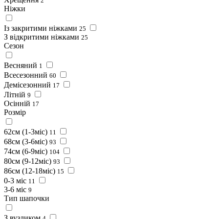
2
Ніжки
Із закритими ніжками
25
З відкритими ніжками
25
Сезон
Весняний
1
Всесезонний
60
Демісезонний
17
Літній
9
Осінній
17
Розмір
62см (1-3міс)
11
68см (3-6міс)
93
74см (6-9міс)
104
80см (9-12міс)
93
86см (12-18міс)
15
0-3 міс
11
3-6 міс
9
Тип шапочки
З вузликом
4