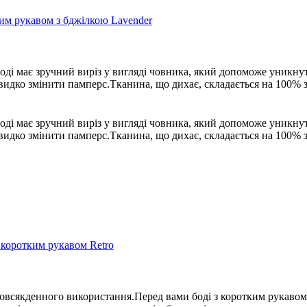
оді має зручний виріз у вигляді човника, який допоможе уникнут
видко змінити памперс.Тканина, що дихає, складається на 100% з
оді має зручний виріз у вигляді човника, який допоможе уникнут
видко змінити памперс.Тканина, що дихає, складається на 100% з
повсякденного використання.Перед вами боді з коротким рукавом 