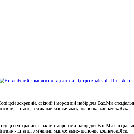
ді цей яскравий, свіжий і морозний набір для Вас.Ми спеціально
інгвик;- штанці з м'якими манжетами;- шапочка ковпачок.Яск..
ді цей яскравий, свіжий і морозний набір для Вас.Ми спеціально
інгвик;- штанці з м'якими манжетами;- шапочка ковпачок.Яск..