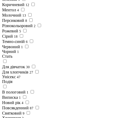
Коричневий
12
Ментол
4
Молочний
13
Персиковий
8
Різнокольоровий
2
Рожевий
5
Сірий
18
Темно-синій
6
Червоний
1
Чорний
1
Стать
Для дівчаток
30
Для хлопчиків
27
Унісекс
47
Подія
В пологовий
1
Виписка
1
Новий рік
4
Повсякденний
87
Святковий
9
Хрещення