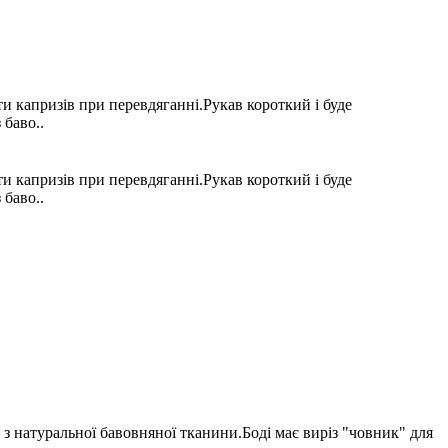
и капризів при перевдяганні.Рукав короткий і буде
 баво..
и капризів при перевдяганні.Рукав короткий і буде
 баво..
з натуральної бавовняної тканини.Боді має виріз "човник" для