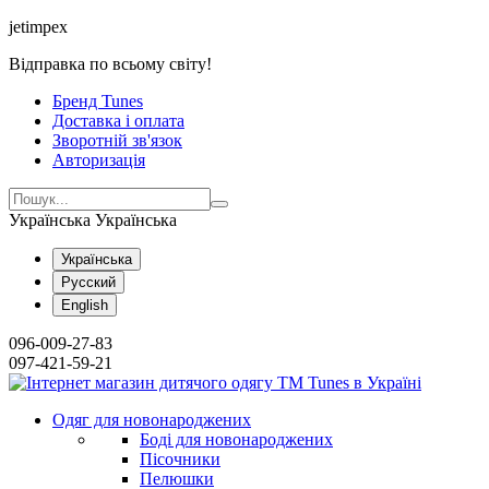
jetimpex
Відправка по всьому світу!
Бренд Tunes
Доставка і оплата
Зворотній зв'язок
Авторизація
Українська
Українська
Українська
Русский
English
096-009-27-83
097-421-59-21
Одяг для новонароджених
Боді для новонароджених
Пісочники
Пелюшки