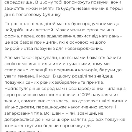
середовища . В цьому тобі допоможуть повзуни, вони
захистять ніжки маляти та будуть незамінними в перші
дні в пологовому будинку.
Перші штанці для дітей мають бути продуманими до
найдрібніших деталей. Максимально ергономічна
форма, перешкода здавлювання, захист від натирань -
це все базові принципи, які є основою нашого
виробництва повзунків для новонароджених.
Але ми також врахували, що всі мами бажають бачити
своїх немовлят стильними и сучасними, тому ми
створюємо колекції та поєднання кольорів, беручи до
уваги тенденції моди. В цьому розділі ти знайдеш
повзунки самих різних забарвлень та принтів.
Найпопулярніші серед мам новонароджених – штанці з
євро резинкою ми шиємо тільки з 100% натуральних
тканин, самого виского класу, що дозволяє шкірі дитини
вільно дихати, перешкоджає накопиченню вологи і
запарювання тіла. Всі шви – м'які, зовнішні, не
доторкаються до ніжної шкіри маляти. До всіх повзунків
ти можеш купити боді чи сорочечку для
новонароджених.