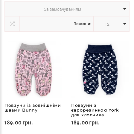
За замовчуванням
Показати:
12
Повзуни із зовнішніми
Повзуни з
швами Bunny
єврорезинкою York
для хлопчика
189.00 грн.
189.00 грн.