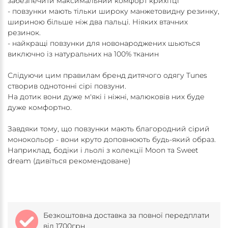
забезпечити максимальний комфорт крихітці
- повзунки мають тільки широку манжетовидну резинку,
шириною більше ніж два пальці. Ніяких втачних
резинок.
- найкращі повзунки для новонароджених шьються
виключно із натуральних на 100% тканин
Слідуючи цим правилам бренд дитячого одягу Tunes
створив однотонні сірі повзуни.
На дотик вони дуже м'які і ніжні, малюковів них буде
дуже комфортно.
Завдяки тому, що повзунки мають благородний сірий
монокольор - вони круто доповнюють будь-який образ.
Наприклад, бодіки і льолі з колекції Moon та Sweet
dream (дивіться рекомендоване)
Безкоштовна доставка за повної передплати
від 1700грн