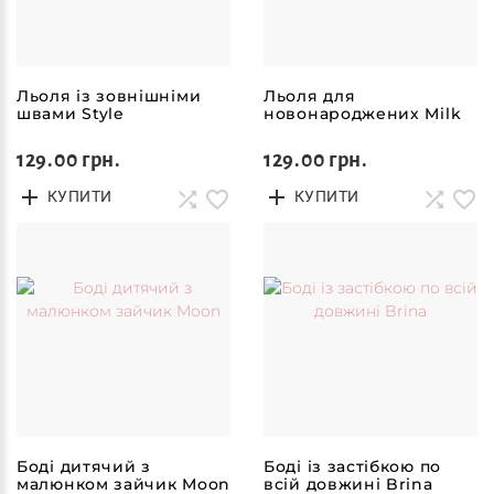
Льоля із зовнішніми
Льоля для
швами Style
новонароджених Milk
129.00 грн.
129.00 грн.
КУПИТИ
КУПИТИ
Боді дитячий з
Боді із застібкою по
малюнком зайчик Moon
всій довжині Brina