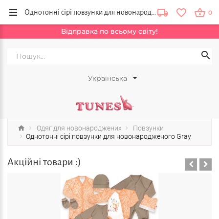
Однотонні сірі повзунки для новонародженого Gray купити в інтернет магазині Тюнс, Львів, Тернопіль, Вінниця
0
Відправка по всьому світу!
Українська
Одяг для новонароджених
Повзунки
Однотонні сірі повзунки для новонародженого Gray
Акційні товари :)