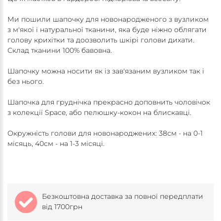
Ми пошили шапочку для новонародженого з вузликом
з м'якої і натуральної тканини, яка буде ніжно облягати
голову крихітки та доозволить шкірі голови дихати.
Склад тканини 100% бавовна.
Шапочку можна носити як із зав'язаним вузликом так і
без нього.
Шапочка для груднічка прекрасно доповнить чоловічок
з колекції Space, або пелюшку-кокон на блискавці.
Окружність голови для новонароджених: 38см - на 0-1
місяць, 40см - на 1-3 місяці.
Безкоштовна доставка за повної передплати
від 1700грн