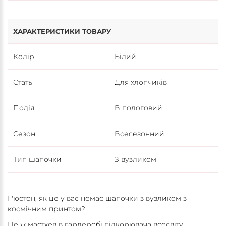
ХАРАКТЕРИСТИКИ ТОВАРУ
Колір
Білий
Стать
Для хлопчиків
Подія
В пологовий
Сезон
Всесезонний
Тип шапочки
З вузликом
Г'юстон, як це у вас немає шапочки з вузликом з
космічним принтом?
Це ж мастхев в гардеробі підкорювача всесвіту.