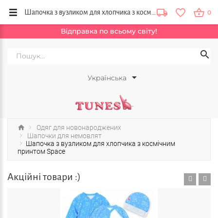
Шапочка з вузликом для хлопчика з космічним принтом Space купити в інтернет магазині Тюнс, Львів, Тернопіль, Городок, Україна
0
Відправка по всьому світу!
Українська
Одяг для новонароджених
Шапочки для немовлят
Шапочка з вузликом для хлопчика з космічним
принтом Space
Акційні товари :)