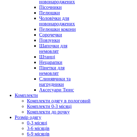
новонароджених
Пісочники
Пелюшки
Чоловічки для
новонароджених
Пелюшки кокони
Сорочечки
Повзунки
Шапочки для
немовлят
Штанці
Нецарапки
Пінетки для
немовлят
Слинявчики та
нагрудники
Аксесуари Тюнс
Комплекти
Комплекти одягу в пологовий
Комплекти 0-3 місяці
Комплекти до рочку
Розмір одягу
0-3 місяці
3-6 місяців
6-9 місяців