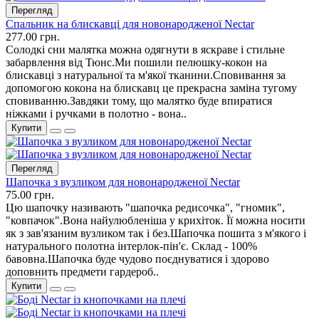
Перегляд
Спальник на блискавці для новонародженої Nectar
277.00 грн.
Солодкі сни малятка можна одягнути в яскраве і стильне
забарвлення від Тюнс.Ми пошили пелюшку-кокон на
блискавці з натуральної та м'якої тканини.Сповивання за
допомогою кокона на блискавц це прекрасна заміна тугому
сповиванню.Завдяки тому, що малятко буде впиратися
ніжками і ручками в полотно - вона..
Купити
Перегляд
Шапочка з вузликом для новонародженої Nectar
75.00 грн.
Цю шапочку називають "шапочка редисочка", "гномик",
"ковпачок".Вона найулюбленіша у крихіток. Її можна носити
як з зав'язаним вузликом так і без.Шапочка пошита з м'якого і
натурального полотна інтерлок-пін'є. Склад - 100%
бавовна.Шапочка буде чудово поєднуватися і здорово
доповнить предмети гардероб..
Купити