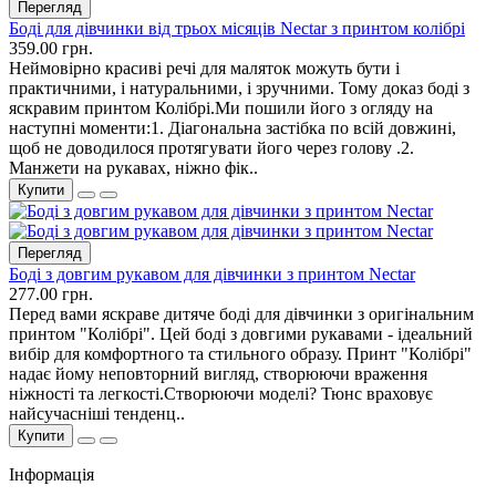
Перегляд
Боді для дівчинки від трьох місяців Nectar з принтом колібрі
359.00 грн.
Неймовірно красиві речі для маляток можуть бути і
практичними, і натуральними, і зручними. Тому доказ боді з
яскравим принтом Колібрі.Ми пошили його з огляду на
наступні моменти:1. Діагональна застібка по всій довжині,
щоб не доводилося протягувати його через голову .2.
Манжети на рукавах, ніжно фік..
Купити
Перегляд
Боді з довгим рукавом для дівчинки з принтом Nectar
277.00 грн.
Перед вами яскраве дитяче боді для дівчинки з оригінальним
принтом "Колібрі". Цей боді з довгими рукавами - ідеальний
вибір для комфортного та стильного образу. Принт "Колібрі"
надає йому неповторний вигляд, створюючи враження
ніжності та легкості.Створюючи моделі? Тюнс враховує
найсучасніші тенденц..
Купити
Інформація