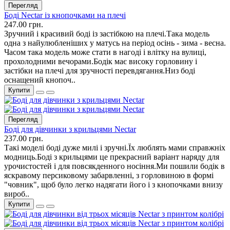
Перегляд
Боді Nectar із кнопочками на плечі
247.00 грн.
Зручний і красивий боді із застібкою на плечі.Така модель
одна з найулюбленіших у матусь на період осінь - зима - весна.
Часом така модель може стати в нагоді і влітку на вулиці,
прохолодними вечорами.Бодік має високу горловину і
застібки на плечі для зручності перевдягання.Низ боді
оснащений кнопоч..
Купити
Перегляд
Боді для дівчинки з крильцями Nectar
237.00 грн.
Такі моделі боді дуже милі і зручні.Їх люблять мами справжніх
модниць.Боді з крильцями це прекрасний варіант наряду для
урочистостей і для повсякденного носіння.Ми пошили бодік в
яскравому персиковому забарвленні, з горловиною в формі
"човник", щоб було легко надягати його і з кнопочками внизу
вироб..
Купити