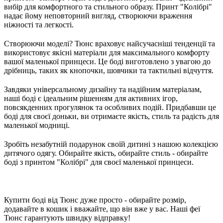
вибір для комфортного та стильного образу. Принт "Колібрі"
надає йому неповторний вигляд, створюючи враження
ніжності та легкості.
Створюючи моделі? Тюнс враховує найсучасніші тенденції та
використовує якісні матеріали для максимального комфорту
вашої маленької принцеси. Це боді виготовлено з увагою до
дрібниць, таких як кнопочки, шовчики та тактильні відчуття.
Завдяки універсальному дизайну та надійним матеріалам,
наші боді є ідеальним рішенням для активних ігор,
повсякденних прогулянок та особливих подій. Придбавши це
боді для своєї доньки, ви отримаєте якість, стиль та радість для
маленької модниці.
Зробіть незабутній подарунок своїй дитині з нашою колекцією
дитячого одягу. Обирайте якість, обирайте стиль - обирайте
боді з принтом "Колібрі" для своєї маленької принцеси.
Купити боді від Тюнс дуже просто - обирайте розмір,
додавайте в кошик і вважайте, що він вже у вас. Наші феї
Тюнс гарантують швидку відправку!