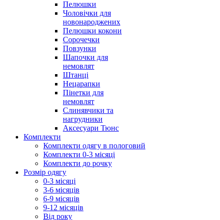
Пелюшки
Чоловічки для
новонароджених
Пелюшки кокони
Сорочечки
Повзунки
Шапочки для
немовлят
Штанці
Нецарапки
Пінетки для
немовлят
Слинявчики та
нагрудники
Аксесуари Тюнс
Комплекти
Комплекти одягу в пологовий
Комплекти 0-3 місяці
Комплекти до рочку
Розмір одягу
0-3 місяці
3-6 місяців
6-9 місяців
9-12 місяців
Від року