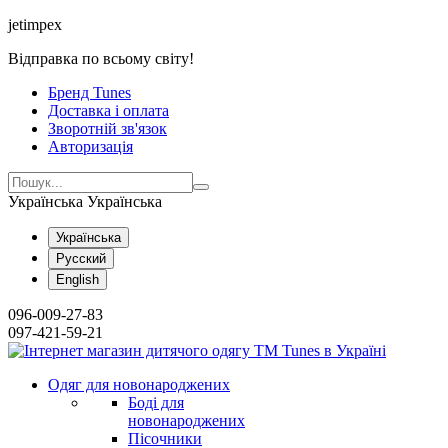
jetimpex
Відправка по всьому світу!
Бренд Tunes
Доставка і оплата
Зворотній зв'язок
Авторизація
Українська
Українська
Українська
Русский
English
096-009-27-83
097-421-59-21
Одяг для новонароджених
Боді для
новонароджених
Пісочники