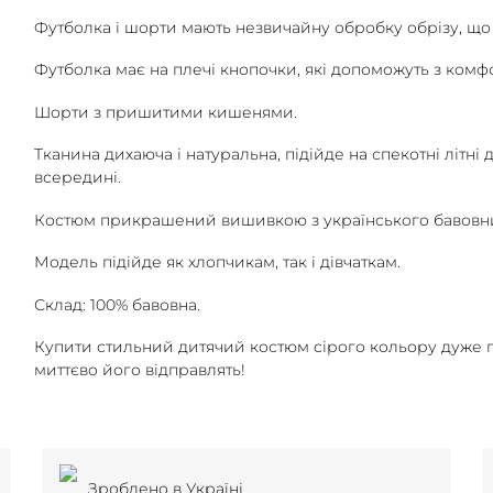
Футболка і шорти мають незвичайну обробку обрізу, що 
Футболка має на плечі кнопочки, які допоможуть з комфор
Шорти з пришитими кишенями.
Тканина дихаюча і натуральна, підійде на спекотні літні 
всередині.
Костюм прикрашений вишивкою з українського бавовни 
Модель підійде як хлопчикам, так і дівчаткам.
Склад: 100% бавовна.
Купити стильний дитячий костюм сірого кольору дуже пр
миттєво його відправлять!
Зроблено в Україні