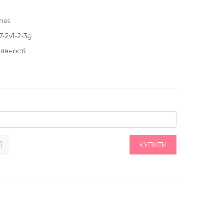
nes
7-2v1-2-3g
аявності
КУПИТИ