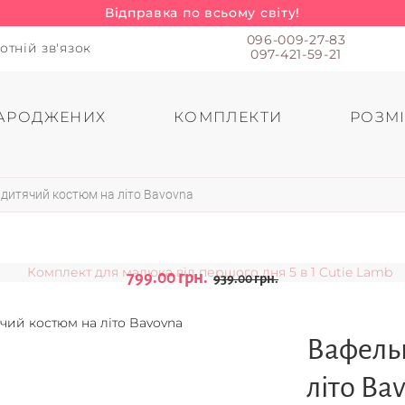
Відправка по всьому світу!
096-009-27-83
отній зв'язок
097-421-59-21
АРОДЖЕНИХ
КОМПЛЕКТИ
РОЗМІ
дитячий костюм на літо Bavovna
799.00 грн.
939.00 грн.
Вафель
літо Ba