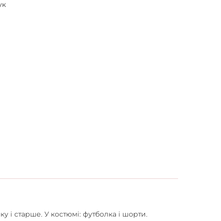
ук
у і старше. У костюмі: футболка і шорти.