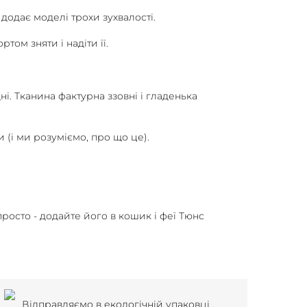
додає моделі трохи зухвалості.
том зняти і надіти її.
дні. Тканина фактурна ззовні і гладенька
(і ми розуміємо, про що це).
осто - додайте його в кошик і феї Тюнс
Відправляємо в екологічній упаковці