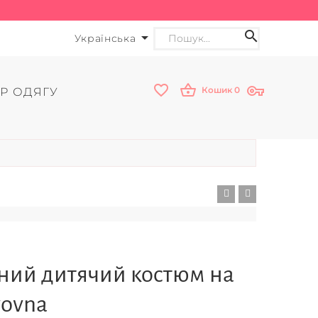
Українська
Кошик
0
Р ОДЯГУ
ний дитячий костюм на
vovna