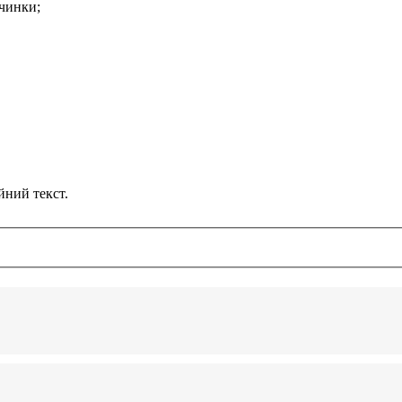
вчинки;
йний текст.