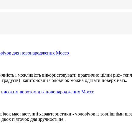
тичність і можливість використовувати практично цілий рік:- теп
градусів)- капітоновий чоловічок можна одягати поверх наті..
овічок має наступні характеристики:- чоловічок із зовнішніми шв
двох п'яточок для зручності пе..