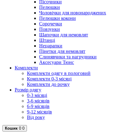
Пісочники
Пелюшки
Чоловічки для новонароджених
Пелюшки кокони
Сорочечки
Повзунки
Шапочки для немовлят
Штанці
Нецарапки
Пінетки для немовлят
Слинявчики та нагрудники
Аксесуари Тюнс
Комплекти
Комплекти одягу в пологовий
Комплекти 0-3 місяці
Комплекти до рочку
Розмір одягу
0-3 місяці
3-6 місяців
6-9 місяців
9-12 місяців
Від року
Кошик
0
0