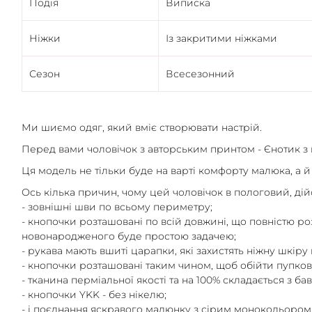
Подія
Виписка
Ніжки
Із закритими ніжками
Сезон
Всесезонний
Ми шиємо одяг, який вміє створювати настрій.
Перед вами чоловічок з авторським принтом - Єнотик з
Ця модель не тільки буде на варті комфорту малюка, а й
Ось кілька причин, чому цей чоловічок в пологовий, дій
- зовнішні шви по всьому периметру;
- кнопочки розташовані по всій довжині, що повністю ро
новонародженого буде простою задачею;
- рукава мають вшиті царапки, які захистять ніжну шкіру в
- кнопочки розташовані таким чином, щоб обійти пупков
- тканина перміальної якості та на 100% складається з ба
- кнопочки YKK - без нікелю;
- і поєднання яскравого малюнку з сірим монокольором