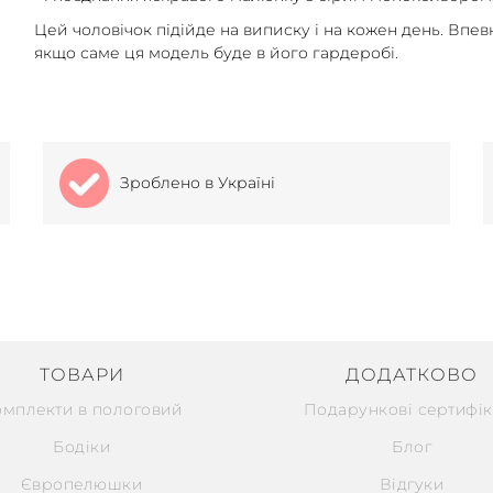
Цей чоловічок підійде на виписку і на кожен день. Впе
якщо саме ця модель буде в його гардеробі.
Зроблено в Україні
ТОВАРИ
ДОДАТКОВО
омплекти в пологовий
Подарункові сертифік
Бодіки
Блог
Європелюшки
Відгуки