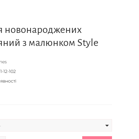
ля новонароджених
яний з малюнком Style
nes
1-12-102
аявності
-