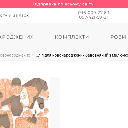
Відправка по всьому світу!
096-009-27-83
отній зв'язок
097-421-59-21
АРОДЖЕНИХ
КОМПЛЕКТИ
РОЗМІ
 новонароджених
Сліп для новонароджених бавовняний з малюнко