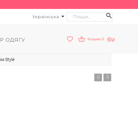
Українська
Кошик
0
Р ОДЯГУ
м Style