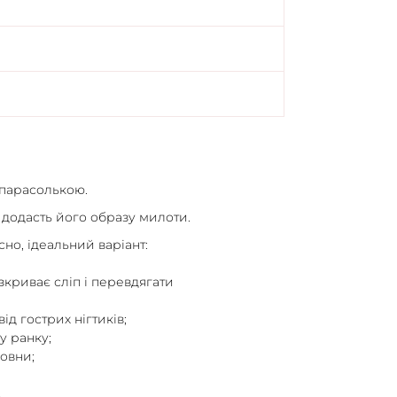
 парасолькою.
 додасть його образу милоти.
сно, ідеальний варіант:
зкриває сліп і перевдягати
ід гострих нігтиків;
у ранку;
вовни;
.