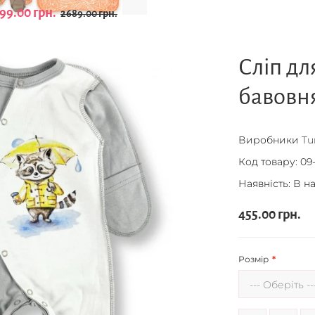
99.00 грн.
2689.00 грн.
Сліп д
бавовн
Виробники
Tu
Код товару:
09-
Наявність: В н
455.00 грн.
Розмір
--- Оберіть --