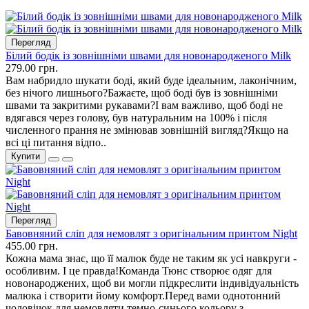
Перегляд
Білий бодік із зовнішніми швами для новонародженого Milk
279.00 грн.
Вам набридло шукати боді, який буде ідеальним, лаконічним,
без нічого лишнього?Бажаєте, щоб боді був із зовнішніми
швами та закритими рукавами?І вам важливо, щоб боді не
вдягався через голову, був натуральним на 100% і після
численного прання не змінював зовнішній вигляд?Якщо на
всі ці питання відпо..
Купити
Перегляд
Бавовняний сліп для немовлят з оригінальним принтом Night
455.00 грн.
Кожна мама знає, що її малюк буде не таким як усі навкруги -
особливим. І це правда!Команда Тюнс створює одяг для
новонароджених, щоб ви могли підкреслити індивідуальність
малюка і створити йому комфорт.Перед вами однотонний
чоловічок для немовляти темно-синього кольору з