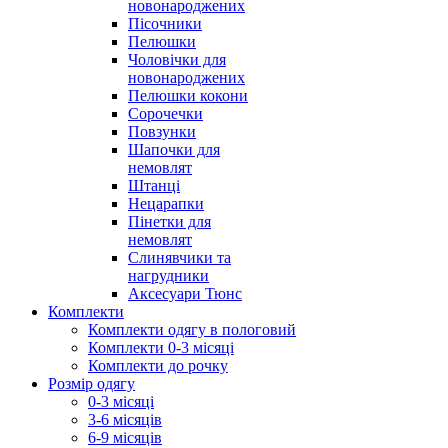
новонароджених
Пісочники
Пелюшки
Чоловічки для
новонароджених
Пелюшки кокони
Сорочечки
Повзунки
Шапочки для
немовлят
Штанці
Нецарапки
Пінетки для
немовлят
Слинявчики та
нагрудники
Аксесуари Тюнс
Комплекти
Комплекти одягу в пологовий
Комплекти 0-3 місяці
Комплекти до рочку
Розмір одягу
0-3 місяці
3-6 місяців
6-9 місяців