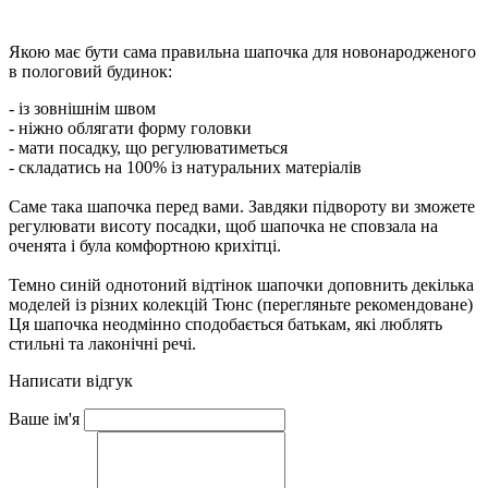
Якою має бути сама правильна шапочка для новонародженого
в пологовий будинок:
- із зовнішнім швом
- ніжно облягати форму головки
- мати посадку, що регулюватиметься
- складатись на 100% із натуральних матеріалів
Саме така шапочка перед вами. Завдяки підвороту ви зможете
регулювати висоту посадки, щоб шапочка не сповзала на
оченята і була комфортною крихітці.
Темно синій однотоний відтінок шапочки доповнить декілька
моделей із різних колекцій Тюнс (перегляньте рекомендоване)
Ця шапочка неодмінно сподобається батькам, які люблять
стильні та лаконічні речі.
Написати відгук
Ваше ім'я