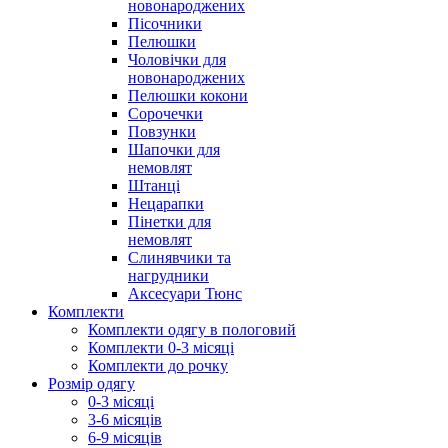
новонароджених
Пісочники
Пелюшки
Чоловічки для
новонароджених
Пелюшки кокони
Сорочечки
Повзунки
Шапочки для
немовлят
Штанці
Нецарапки
Пінетки для
немовлят
Слинявчики та
нагрудники
Аксесуари Тюнс
Комплекти
Комплекти одягу в пологовий
Комплекти 0-3 місяці
Комплекти до рочку
Розмір одягу
0-3 місяці
3-6 місяців
6-9 місяців