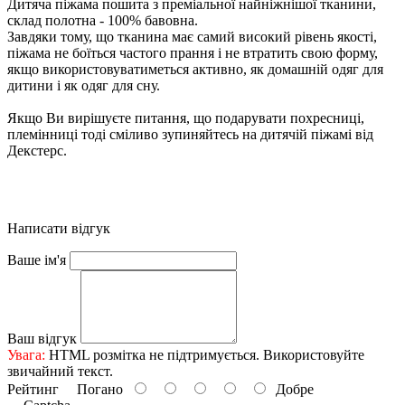
Дитяча піжама пошита з преміальної найніжнішої тканини,
склад полотна - 100% бавовна.
Завдяки тому, що тканина має самий високий рівень якості,
піжама не боїться частого прання і не втратить свою форму,
якщо використовуватиметься активно, як домашній одяг для
дитини і як одяг для сну.
Якщо Ви вирішуєте питання, що подарувати похресниці,
племінниці тоді сміливо зупиняйтесь на дитячій піжамі від
Декстерс.
Написати відгук
Ваше ім'я
Ваш відгук
Увага:
HTML розмітка не підтримується. Використовуйте
звичайний текст.
Рейтинг
Погано
Добре