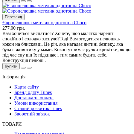
Перегляд
Європелюшка метелик однотонна Choco
277.00 грн.
Вам хочеться виспатися? Хочете, щоб малятко нарешті
спокійно і солодко заснуло?Тоді Вам згодиться пелюшка-
кокон на блискавці. Це річ, яка нагадає дитині безпеку, яка
була в животику у мами. Кокон утримає ручки крихітки, якщо
під час сну він їх підкидає і тим самим будить себе.
Конструкція пелюш..
Купити
Інформація
Карта сайту
Бренд одягу Tunes
Доставка та оплата
Умови використання
Сталий розвиток Tunes
Зворотній зв'язок
ТОВАРИ