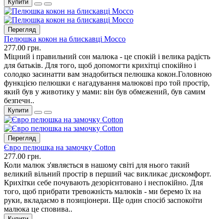
Купити
Перегляд
Пелюшка кокон на блискавці Mocco
277.00 грн.
Міцний і правильний сон малюка - це спокій і велика радість
для батьків. Для того, щоб допомогти крихітці спокійно і
солодко засинатти вам знадобиться пелюшка кокон.Головною
функцією пелюшки є нагадування малюкові про той простір,
який був у животику у мами: він був обмежений, був самим
безпечн..
Купити
Перегляд
Євро пелюшка на замочку Cotton
277.00 грн.
Коли малюк з'являється в нашому світі для нього такий
великий вільний простір в перший час викликає дискомфорт.
Крихітки себе почувають дезорієнтовано і неспокійно. Для
того, щоб прибрати тревожність малюків - ми беремо їх на
руки, вкладаємо в позиціонери. Ще один спосіб заспокоїти
малюка це сповива..
Купити