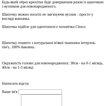
Будь-який образ крихітки буде довершеним разом із шапочкою
з вузликом для новонародженого.
Шапочку можно носити не зав'язуючи вузлик - просто у
вигляді ковпачка.
Шапочка підійле для однотонного чоловічка Choco
Шапочку пошито з натуральної м'якої тканинки інтерлок-
пін'є, 100% бавовна.
Окружність голови для новонароджених: 38см - на 0-1 місяць,
40см - на 1-3 місяці.
Написати відгук
Ваше ім'я