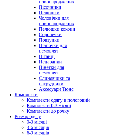
новонароджених
Пісочники
Пелюшки
Чоловічки для
новонароджених
Пелюшки кокони
Сорочечки
Повзунки
Шапочки для
немовлят
Штанці
Нецарапки
Пінетки для
немовлят
Слинявчики та
нагрудники
Аксесуари Тюнс
Комплекти
Комплекти одягу в пологовий
Комплекти 0-3 місяці
Комплекти до рочку
Розмір одягу
0-3 місяці
3-6 місяців
6-9 місяців