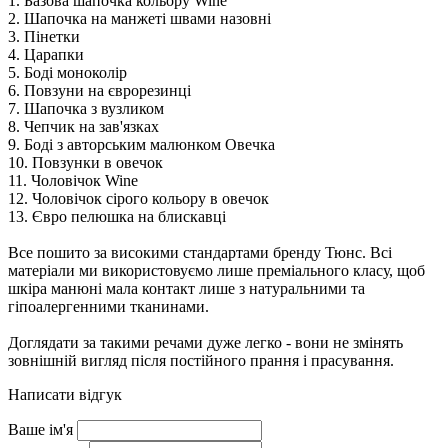
1. Базова шапочка кольору Wine
2. Шапочка на манжеті швами назовні
3. Пінетки
4. Царапки
5. Боді моноколір
6. Повзуни на єврорезинці
7. Шапочка з вузликом
8. Чепчик на зав'язках
9. Боді з авторським малюнком Овечка
10. Повзунки в овечок
11. Чоловічок Wine
12. Чоловічок сірого кольору в овечок
13. Євро пелюшка на блискавці
Все пошито за високими стандартами бренду Тюнс. Всі
матеріали ми використовуємо лише преміального класу, щоб
шкіра манюні мала контакт лише з натуральними та
гіпоалергенними тканинами.
Доглядати за такими речами дуже легко - вони не змінять
зовнішній вигляд після постійного прання і прасування.
Написати відгук
Ваше ім'я