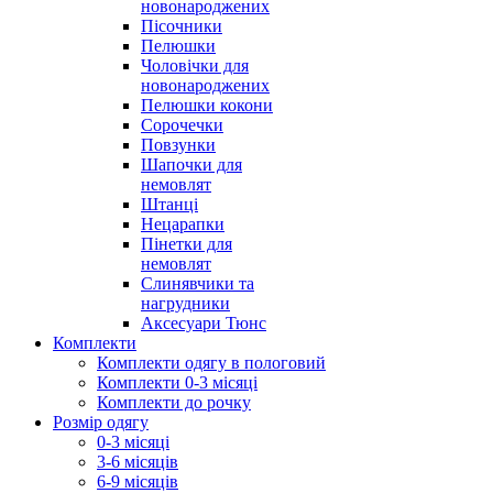
новонароджених
Пісочники
Пелюшки
Чоловічки для
новонароджених
Пелюшки кокони
Сорочечки
Повзунки
Шапочки для
немовлят
Штанці
Нецарапки
Пінетки для
немовлят
Слинявчики та
нагрудники
Аксесуари Тюнс
Комплекти
Комплекти одягу в пологовий
Комплекти 0-3 місяці
Комплекти до рочку
Розмір одягу
0-3 місяці
3-6 місяців
6-9 місяців