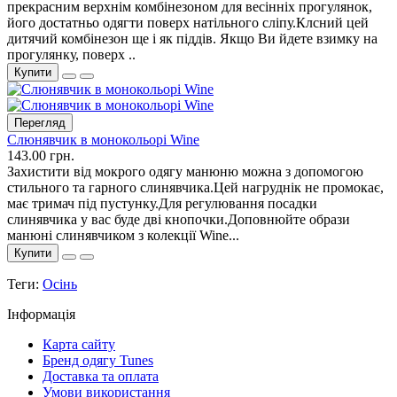
прекрасним верхнім комбінезоном для весінніх прогулянок,
його достатньо одягти поверх натільного сліпу.Клсний цей
дитячий комбінезон ще і як піддів. Якщо Ви йдете взимку на
прогулянку, поверх ..
Купити
Перегляд
Слюнявчик в монокольорі Wine
143.00 грн.
Захистити від мокрого одягу манюню можна з допомогою
стильного та гарного слинявчика.Цей нагруднік не промокає,
має тримач під пустунку.Для регулювання посадки
слинявчика у вас буде дві кнопочки.Доповнюйте образи
манюні слинявчиком з колекції Wine...
Купити
Теги:
Осінь
Інформація
Карта сайту
Бренд одягу Tunes
Доставка та оплата
Умови використання