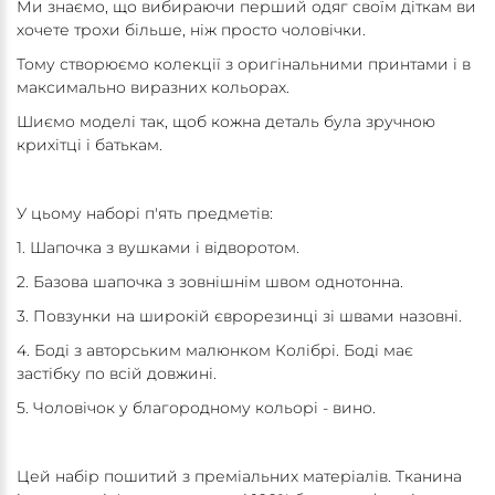
Ми знаємо, що вибираючи перший одяг своїм діткам ви
хочете трохи більше, ніж просто чоловічки.
Тому створюємо колекції з оригінальними принтами і в
максимально виразних кольорах.
Шиємо моделі так, щоб кожна деталь була зручною
крихітці і батькам.
У цьому наборі п'ять предметів:
1. Шапочка з вушками і відворотом.
2. Базова шапочка з зовнішнім швом однотонна.
3. Повзунки на широкій єврорезинці зі швами назовні.
4. Боді з авторським малюнком Колібрі. Боді має
застібку по всій довжині.
5. Чоловічок у благородному кольорі - вино.
Цей набір пошитий з преміальних матеріалів. Тканина