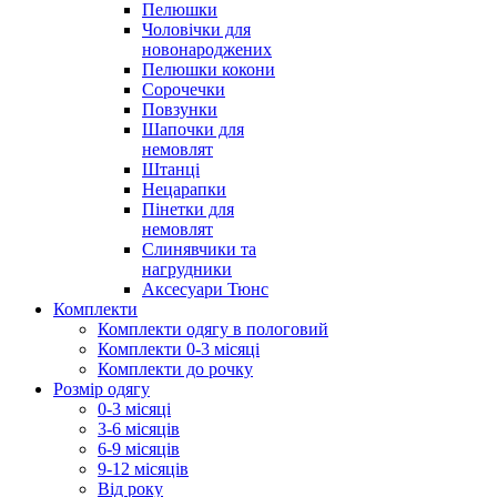
Пелюшки
Чоловічки для
новонароджених
Пелюшки кокони
Сорочечки
Повзунки
Шапочки для
немовлят
Штанці
Нецарапки
Пінетки для
немовлят
Слинявчики та
нагрудники
Аксесуари Тюнс
Комплекти
Комплекти одягу в пологовий
Комплекти 0-3 місяці
Комплекти до рочку
Розмір одягу
0-3 місяці
3-6 місяців
6-9 місяців
9-12 місяців
Від року