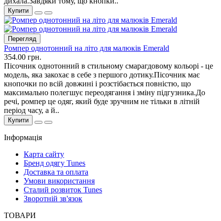
дихала.Завдяки тому, що кнопки..
Купити
Перегляд
Ромпер однотонний на літо для малюків Emerald
354.00 грн.
Пісочник однотонний в стильному смарагдовому кольорі - це
модель, яка закохає в себе з першого дотику.Пісочник має
кнопочки по всій довжині і розстібається повністю, що
максимально полегшує переодягання і зміну підгузника.До
речі, ромпер це одяг, який буде зручним не тільки в літній
період часу, а й..
Купити
Інформація
Карта сайту
Бренд одягу Tunes
Доставка та оплата
Умови використання
Сталий розвиток Tunes
Зворотній зв'язок
ТОВАРИ