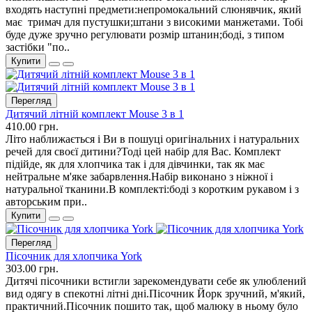
входять наступні предмети:непромокальний слюнявчик, який
має тримач для пустушки;штани з високими манжетами. Тобі
буде дуже зручно регулювати розмір штанин;боді, з типом
застібки "по..
Купити
Перегляд
Дитячий літній комплект Mouse 3 в 1
410.00 грн.
Літо наближається і Ви в пошуці оригінальних і натуральних
речей для своєї дитини?Тоді цей набір для Вас. Комплект
підійде, як для хлопчика так і для дівчинки, так як має
нейтральне м'яке забарвлення.Набір виконано з ніжної і
натуральної тканини.В комплекті:боді з коротким рукавом і з
авторським при..
Купити
Перегляд
Пісочник для хлопчика York
303.00 грн.
Дитячі пісочники встигли зарекомендувати себе як улюблений
вид одягу в спекотні літні дні.Пісочник Йорк зручний, м'який,
практичний.Пісочник пошито так, щоб малюку в ньому було