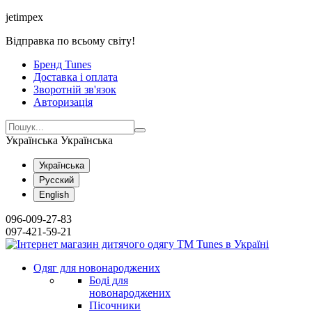
jetimpex
Відправка по всьому світу!
Бренд Tunes
Доставка і оплата
Зворотній зв'язок
Авторизація
Українська
Українська
Українська
Русский
English
096-009-27-83
097-421-59-21
Одяг для новонароджених
Боді для
новонароджених
Пісочники