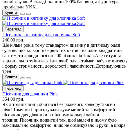
поплін-вуаль.В складі тканини 100% бавовна, а фурнітура
преміальна YKK..
Купити
Перегляд
Пісочник в клітинку для хлопчика Soft
240.00 грн.
Ще кілька років тому стандартом дизайну в дитячому одязі
була велика кількість барвистих квітів і на один квадратний
сантиметр доводилося по 200 різних відтінків.Але ситуація
кардинально змінилася і дитячий одяг стрімко набуває вигляду
і форму стриманості, дорослості і лаконічності.Дотримуючись
трен..
Купити
Перегляд
Пісочник для дівчинки Pink
354.00 грн.
Як літом дівчинці обійтися без рожевого кольору?Звісно -
ніяк! Тому ми і приготували дуже милий та комфортний
пісочник для дівчинки в ніжному кольорі чайної
троянди.Пісочник пошитий так, щоб малечі в ньому було
максимально комфортно, ніщо не обмежувало її рухи, а шкіра