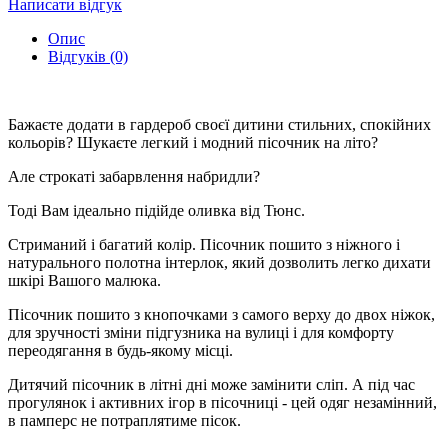
Написати відгук
Опис
Відгуків (0)
Бажаєте додати в гардероб своєї дитини стильних, спокійних
кольорів? Шукаєте легкий і модний пісочник на літо?
Але строкаті забарвлення набридли?
Тоді Вам ідеально підійде оливка від Тюнс.
Стриманий і багатий колір. Пісочник пошито з ніжного і
натурального полотна інтерлок, який дозволить легко дихати
шкірі Вашого малюка.
Пісочник пошито з кнопочками з самого верху до двох ніжок,
для зручності зміни підгузника на вулиці і для комфорту
переодягання в будь-якому місці.
Дитячий пісочник в літні дні може замінити сліп. А під час
прогулянок і активних ігор в пісочниці - цей одяг незамінний,
в памперс не потраплятиме пісок.