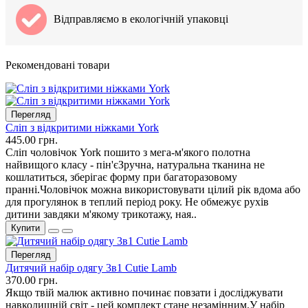
Відправляємо в екологічній упаковці
Рекомендовані товари
Перегляд
Сліп з відкритими ніжками York
445.00 грн.
Сліп чоловічок York пошито з мега-м'якого полотна
найвищого класу - пін'єЗручна, натуральна тканина не
кошлатиться, зберігає форму при багаторазовому
пранні.Чоловічок можна використовувати цілий рік вдома або
для прогулянок в теплий період року. Не обмежує рухів
дитини завдяки м'якому трикотажу, ная..
Купити
Перегляд
Дитячий набір одягу 3в1 Cutie Lamb
370.00 грн.
Якщо твій малюк активно починає повзати і досліджувати
навколишній світ - цей комплект стане незамінним.У набір