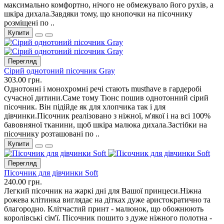
максимально комфортно, нічого не обмежувало його рухів, а
шкіра дихала.Завдяки тому, що кнопочки на пісочнику
розміщені по ..
Купити
Перегляд
Сірий однотоний пісочник Gray
303.00 грн.
Однотонні і монохромні речі стають musthave в гардеробі
сучасної дитини.Саме тому Тюнс пошив однотонний сірий
пісочник. Він підійде як для хлопчика так і для
дівчинки.Пісочник реалізовано з ніжної, м'якої і на всі 100%
бавовняної тканини, щоб шкіра малюка дихала.Застібки на
пісочнику розташовані по ..
Купити
Перегляд
Пісочник для дівчинки Soft
240.00 грн.
Легкий пісочник на жаркі дні для Вашої принцеси.Ніжна
рожева клітинка виглядає на дітках дуже аристократично та
благородно. Клітчастий принт - малюнок, що обожнюють
королівські сім'ї. Пісочник пошито з дуже ніжного полотна -