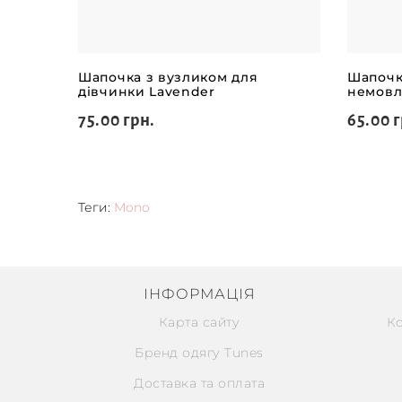
Шапочка з вузликом для
Шапочк
дівчинки Lavender
немовл
75.00 грн.
65.00 г
Теги:
Mono
ІНФОРМАЦІЯ
Карта сайту
К
Бренд одягу Tunes
Доставка та оплата