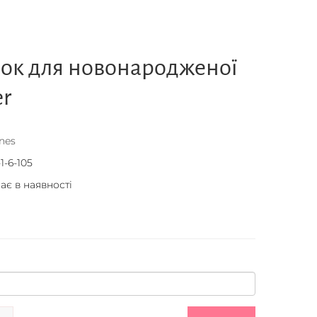
чок для новонародженої
er
nes
1-6-105
ає в наявності