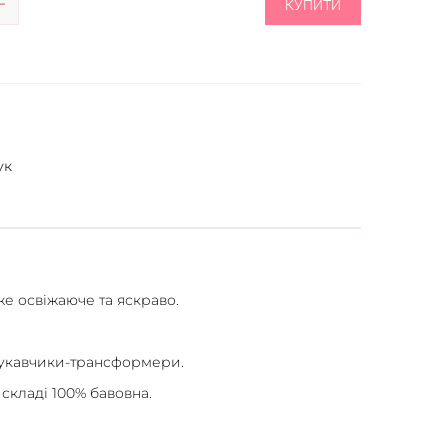
КУПИТИ
ук
е освіжаюче та яскраво.
 рукавчики-трансформери.
 складі 100% бавовна.