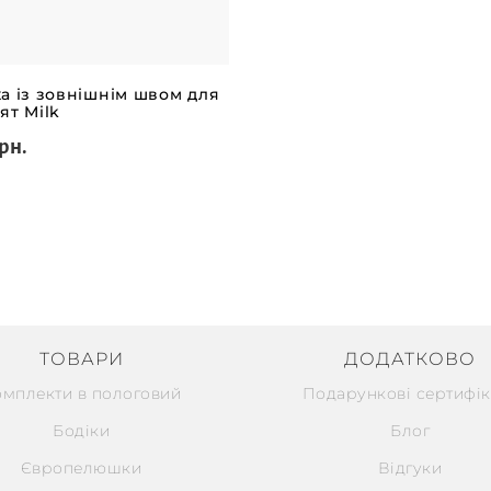
а із зовнішнім швом для
ят Milk
рн.
ТОВАРИ
ДОДАТКОВО
омплекти в пологовий
Подарункові сертифік
Бодіки
Блог
Європелюшки
Відгуки