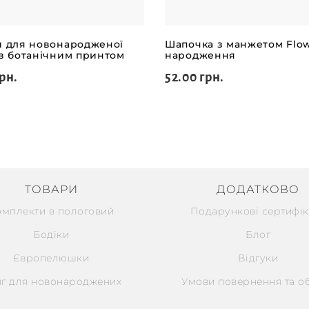
и для новонародженої
Шапочка з манжетом Flow
 з ботанічним принтом
народження
рн.
52.00 грн.
ТОВАРИ
ДОДАТКОВО
омплекти в пологовий
Подарункові сертифік
Бодіки
Блог
Європелюшки
Відгуки
г для новонароджених
Умови повернення та о