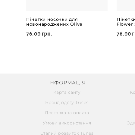
Пінетки носочки для
Пінетк
новонароджених Olive
Flower
76.00 грн.
76.00 г
ІНФОРМАЦІЯ
Карта сайту
К
Бренд одягу Tunes
Доставка та оплата
Умови використання
Одя
Сталий розвиток Tunes