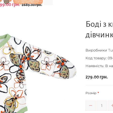
99.00 грн.
2689.00 грн.
Боді з 
дівчинк
Виробники
Tu
Код товару:
09-
Наявність: В н
279.00 грн.
Розмір