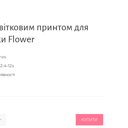
квітковим принтом для
и Flower
nes
2-4-12з
аявності
КУПИТИ