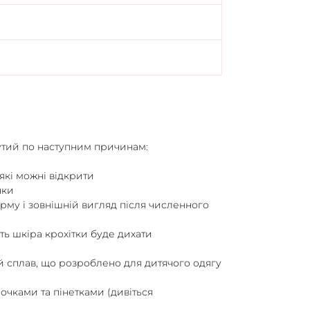
утий по наступним причинам:
які можні відкрити
нки
орму і зовнішній вигляд після численного
ить шкіра крохітки буде дихати
ий сплав, що розроблено для дитячого одягу
чками та пінетками (дивіться