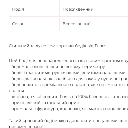
Подія
Повсякденний
Сезон
Всесезонний
Стильний та дуже комфортний бодік від Tunes.
Цей боді для новонародженого з квітковим принтом кр
- боді має зовнішні шви по всьому периметру
- бодік із закритими рукавчиками, вшитими царапками, 
- боді з діагональною застібкою для захисту пупочної ра
- боді пошито з преміального полотна, яке не змінить ф
прання
- тканина, з якої пошито бодік на 100% бавовняна, а знач
- оригінальний та стильний принт
- преміальна фурнітура, кнопочки, які мають спеціальн
Такий красивий боді можна доповнити повзунками, шапо
рекомендоване)