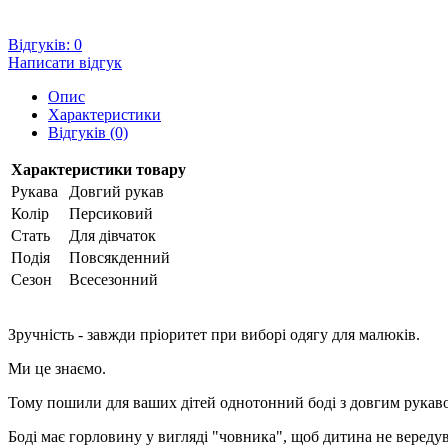
Відгуків: 0
Написати відгук
Опис
Характеристики
Відгуків (0)
Характеристики товару
Рукава
Довгий рукав
Колір
Персиковий
Стать
Для дівчаток
Подія
Повсякденний
Сезон
Всесезонний
Зручність - завжди пріоритет при виборі одягу для малюків.
Ми це знаємо.
Тому пошили для ваших дітей однотонний боді з довгим рукав
Боді має горловину у вигляді "човника", щоб дитина не вереду