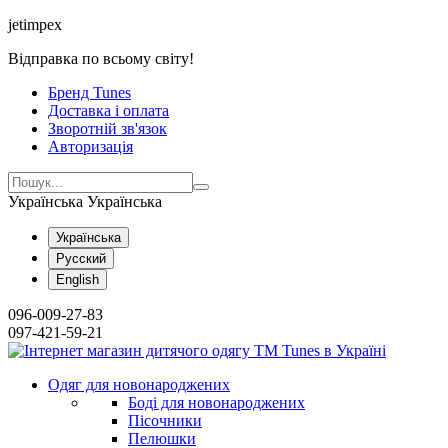
jetimpex
Відправка по всьому світу!
Бренд Tunes
Доставка і оплата
Зворотній зв'язок
Авторизація
Українська
Українська
Українська
Русский
English
096-009-27-83
097-421-59-21
Одяг для новонароджених
Боді для новонароджених
Пісочники
Пелюшки