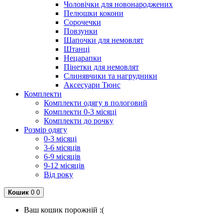
Чоловічки для новонароджених
Пелюшки кокони
Сорочечки
Повзунки
Шапочки для немовлят
Штанці
Нецарапки
Пінетки для немовлят
Слинявчики та нагрудники
Аксесуари Тюнс
Комплекти
Комплекти одягу в пологовий
Комплекти 0-3 місяці
Комплекти до рочку
Розмір одягу
0-3 місяці
3-6 місяців
6-9 місяців
9-12 місяців
Від року
Кошик
0
0
Ваш кошик порожній :(