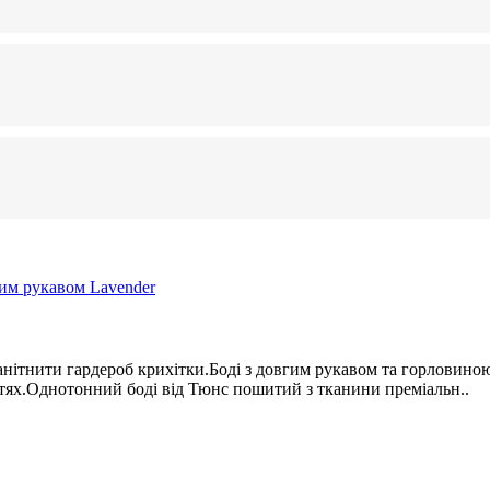
манітнити гардероб крихітки.Боді з довгим рукавом та горловиною
ястях.Однотонний боді від Тюнс пошитий з тканини преміальн..