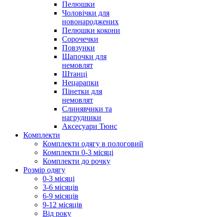
Пелюшки
Чоловічки для
новонароджених
Пелюшки кокони
Сорочечки
Повзунки
Шапочки для
немовлят
Штанці
Нецарапки
Пінетки для
немовлят
Слинявчики та
нагрудники
Аксесуари Тюнс
Комплекти
Комплекти одягу в пологовий
Комплекти 0-3 місяці
Комплекти до рочку
Розмір одягу
0-3 місяці
3-6 місяців
6-9 місяців
9-12 місяців
Від року