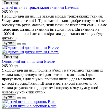
Перегляд
Дитячі штани з трикотажної тканини Lavender
265.00 грн.
Перші дитячі штанці це завжди моделі трикотажних тканин.
Чому запитаєте ви?1. Трикотажні штанці добре тягнуться і не
обмежують рухів малюка, який починає пізнавати світ;2. Саме
Тюнс шиє штанці з тканини інтерлок-пін'є. Ця тканина на
100% бавовняна і дитяча шкіра завжди в таких штанцях буде
дихати;3...
Купити
Перегляд
Однотонні дитячі штани Breeze
265.00 грн.
Якщо дитячі штанці пошиті з м'якої і натуральної тканини їх
можна використовувати і для активного дозвілля, і для
прогулянок, і для сну.Ми пошили штанці для малюків у
кольорі морської хвилі.Штани мають високі манжети, які
можна регулювати підворотом і широку м'яку гумку, щоб
животику крихітки було к..
Купити