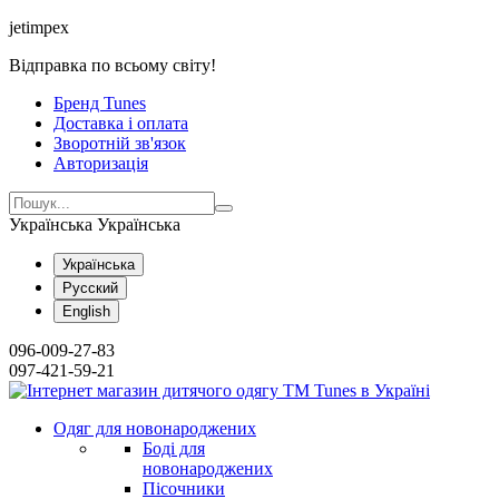
jetimpex
Відправка по всьому світу!
Бренд Tunes
Доставка і оплата
Зворотній зв'язок
Авторизація
Українська
Українська
Українська
Русский
English
096-009-27-83
097-421-59-21
Одяг для новонароджених
Боді для
новонароджених
Пісочники