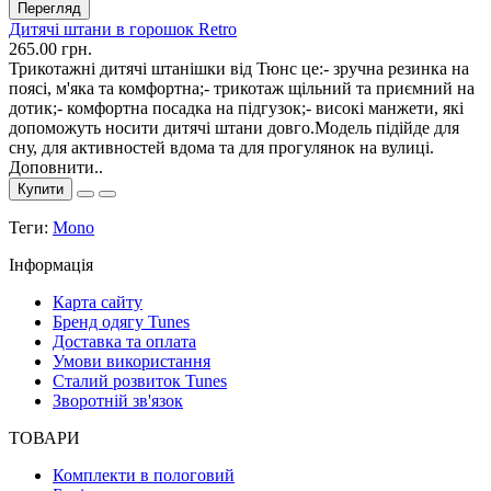
Перегляд
Дитячі штани в горошок Retro
265.00 грн.
Трикотажні дитячі штанішки від Тюнс це:- зручна резинка на
поясі, м'яка та комфортна;- трикотаж щільний та приємний на
дотик;- комфортна посадка на підгузок;- високі манжети, які
допоможуть носити дитячі штани довго.Модель підійде для
сну, для активностей вдома та для прогулянок на вулиці.
Доповнити..
Купити
Теги:
Mono
Інформація
Карта сайту
Бренд одягу Tunes
Доставка та оплата
Умови використання
Сталий розвиток Tunes
Зворотній зв'язок
ТОВАРИ
Комплекти в пологовий