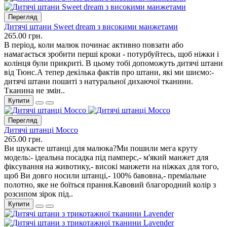
Перегляд
Дитячі штани Sweet dream з високими манжетами
265.00 грн.
В період, коли малюк починає активно повзати або
намагається зробити перші кроки - потурбуйтесь, щоб ніжки і
колінця були прикриті. В цьому тобі допоможуть дитячі штани
від Тюнс.А тепер декілька фактів про штани, які ми шиємо:-
дитячі штани пошиті з натуральної дихаючої тканини.
Тканина не змін..
Купити
Перегляд
Дитячі штанці Mocco
265.00 грн.
Ви шукаєте штанці для малюка?Ми пошили мега круту
модель:- ідеальна посадка під памперс,- м'який манжет для
фіксування на животику,- високі манжети на ніжках для того,
щоб Ви довго носили штанці,- 100% бавовна,- преміальне
полотно, яке не боїться прання.Кавовий благородний колір з
розсипом зірок під..
Купити