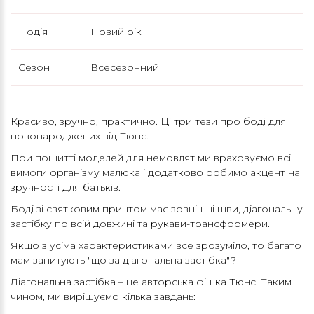
Подія
Новий рік
Сезон
Всесезонний
Красиво, зручно, практично. Ці три тези про боді для
новонароджених від Тюнс.
При пошитті моделей для немовлят ми враховуємо всі
вимоги організму малюка і додатково робимо акцент на
зручності для батьків.
Боді зі святковим принтом має зовнішні шви, діагональну
застібку по всій довжині та рукави-трансформери.
Якщо з усіма характеристиками все зрозуміло, то багато
мам запитують "що за діагональна застібка"?
Діагональна застібка – це авторська фішка Тюнс. Таким
чином, ми вирішуємо кілька завдань: