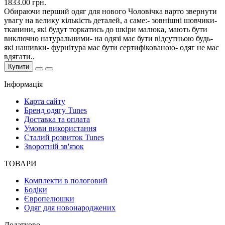
1833.00 грн.
Обираючи перший одяг для нового Чоловічка варто звернути
увагу на велику кількість деталей, а саме:- зовнішні шовчики-
тканини, які будут торкатись до шкіри малюка, мають бути
виключно натуральними- на одязі має бути відсутньою будь-
які нашивки- фурнітура має бути сертифікованою- одяг не має
вдягати..
Купити
Інформація
Карта сайту
Бренд одягу Tunes
Доставка та оплата
Умови використання
Сталий розвиток Tunes
Зворотній зв'язок
ТОВАРИ
Комплекти в пологовий
Бодіки
Європелюшки
Одяг для новонароджених
Додатково