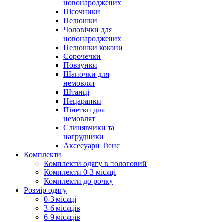
новонароджених
Пісочники
Пелюшки
Чоловічки для
новонароджених
Пелюшки кокони
Сорочечки
Повзунки
Шапочки для
немовлят
Штанці
Нецарапки
Пінетки для
немовлят
Слинявчики та
нагрудники
Аксесуари Тюнс
Комплекти
Комплекти одягу в пологовий
Комплекти 0-3 місяці
Комплекти до рочку
Розмір одягу
0-3 місяці
3-6 місяців
6-9 місяців