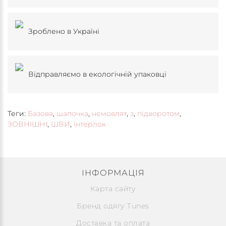
Зроблено в Україні
Відправляємо в екологічній упаковці
Теги:
Базова
,
шапочка
,
немовлят
,
з
,
підворотом
,
ЗОВНІШНІ
,
ШВИ
,
інтерлок
ІНФОРМАЦІЯ
Карта сайту
Бренд одягу Tunes
Доставка та оплата