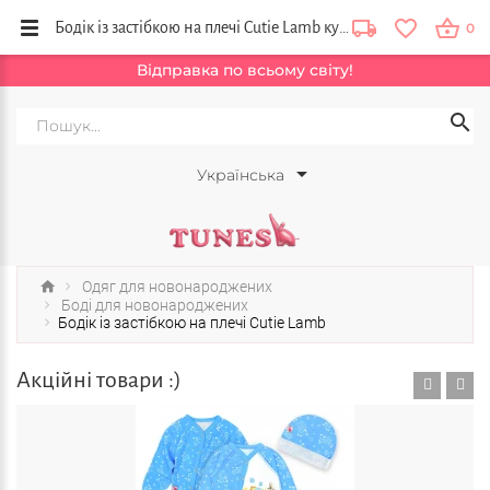
Бодік із застібкою на плечі Cutie Lamb купити для дитини від бренду Тюнс, Львів, Вінниця, Тернопіль, Україна
0
Відправка по всьому світу!
Українська
Одяг для новонароджених
Боді для новонароджених
Бодік із застібкою на плечі Cutie Lamb
Акційні товари :)