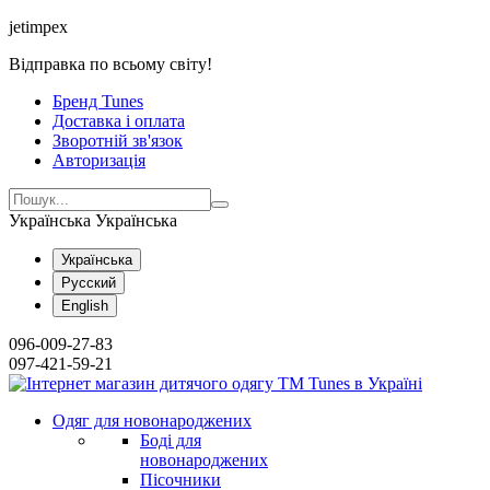
jetimpex
Відправка по всьому світу!
Бренд Tunes
Доставка і оплата
Зворотній зв'язок
Авторизація
Українська
Українська
Українська
Русский
English
096-009-27-83
097-421-59-21
Одяг для новонароджених
Боді для
новонароджених
Пісочники