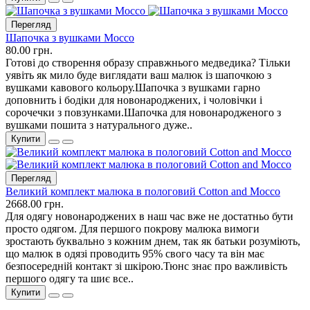
Перегляд
Шапочка з вушками Mocco
80.00 грн.
Готові до створення образу справжнього медведика? Тільки
уявіть як мило буде виглядати ваш малюк із шапочкою з
вушками кавового кольору.Шапочка з вушками гарно
доповнить і бодіки для новонароджених, і чоловічки і
сорочечки з повзунками.Шапочка для новонародженого з
вушками пошита з натурального дуже..
Купити
Перегляд
Великий комплект малюка в пологовий Cotton and Mocco
2668.00 грн.
Для одягу новонароджених в наш час вже не достатньо бути
просто одягом. Для першого покрову малюка вимоги
зростають буквально з кожним днем, так як батьки розуміють,
що малюк в одязі проводить 95% свого часу та він має
безпосередній контакт зі шкірою.Тюнс знає про важливість
першого одягу та шиє все..
Купити