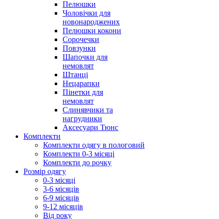
Пелюшки
Чоловічки для
новонароджених
Пелюшки кокони
Сорочечки
Повзунки
Шапочки для
немовлят
Штанці
Нецарапки
Пінетки для
немовлят
Слинявчики та
нагрудники
Аксесуари Тюнс
Комплекти
Комплекти одягу в пологовий
Комплекти 0-3 місяці
Комплекти до рочку
Розмір одягу
0-3 місяці
3-6 місяців
6-9 місяців
9-12 місяців
Від року