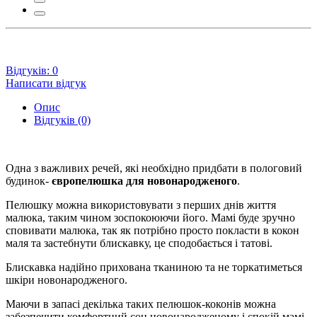
Відгуків: 0
Написати відгук
Опис
Відгуків (0)
Одна з важливих речей, які необхідно придбати в пологовий
будинок-
європелюшка для новонародженого
.
Пелюшку можна використовувати з перших днів життя
малюка, таким чином зоспокоюючи його. Мамі буде зручно
сповивати малюка, так як потрібно просто покласти в кокон
маля та застебнути блискавку, це сподобається і татові.
Блискавка надійно прихована тканиною та не торкатиметься
шкіри новонародженого.
Маючи в запасі декілька таких пелюшок-коконів можна
забезпечити комфортний сон новонародженому і спокій мамі.