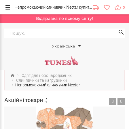
Непромокаючий слинявчик Nectar купити в інтернет магазині одягу для дітей Tunes, Київ, Львів, Одеса, Україна
0
Відправка по всьому світу!
Українська
Одяг для новонароджених
Слинявчики та нагрудники
Непромокаючий слинявчик Nectar
Акційні товари :)