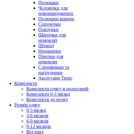
Пелюшки
Чоловічки для
новонароджених
Пелюшки кокони
Сорочечки
Повзунки
Шапочки для
немовлят
Штанці
Нецарапки
Пінетки для
немовлят
Слинявчики та
нагрудники
Аксесуари Тюнс
Комплекти
Комплекти одягу в пологовий
Комплекти 0-3 місяці
Комплекти до рочку
Розмір одягу
0-3 місяці
3-6 місяців
6-9 місяців
9-12 місяців
Від року