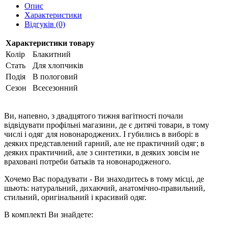
Опис
Характеристики
Відгуків (0)
Характеристики товару
Колір
Блакитний
Стать
Для хлопчиків
Подія
В пологовий
Сезон
Всесезонний
Ви, напевно, з двадцятого тижня вагітності почали
відвідувати профільні магазини, де є дитячі товари, в тому
числі і одяг для новонароджених. І губились в виборі: в
деяких представлений гарний, але не практичний одяг; в
деяких практичний, але з синтетики, в деяких зовсім не
враховані потреби батьків та новонародженого.
Хочемо Вас порадувати - Ви знаходитесь в тому місці, де
шьють: натуральний, дихаючий, анатомічно-правильний,
стильний, оригінальний і красивий одяг.
В комплекті Ви знайдете: