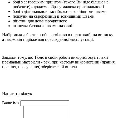
боді з авторським принтом (такого Ви ніде більше не
побачите) - додаємо образу малюка оригінальності
боді з діагональною застібкою та зовнішніми швами
повзуни на єврорезинці із зовнішніми швами
пінетки для новонародженого
шапочка базова зі швами назовні
Набір можна брати з собою сміливо в пологовий, на виписку
а також він підійже для повсякденної експлуатації.
Завдяки тому, що Тюнс в своїй роботі використовує тільки
преміальні матеріали - речі при частому використанні (прання,
носіння, прасування) зберігає свій вигляд.
Написати відгук
Ваше ім'я