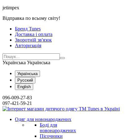
jetimpex
Відправка по всьому світу!
Бренд Tunes
Доставка і оплата
Зворотній зв'язок
Авторизація
Українська
Українська
Українська
Русский
English
096-009-27-83
097-421-59-21
Одяг для новонароджених
Боді для
новонароджених
Пісочники