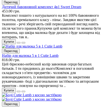
Перегляд
Дитячий бавовняний комплект 4в1 Sweet Dream
453.00 грн.
Комплект пошито з натурального на всі 100% бавовняного
полотна, преміального класу - піньє. Завдяки якостям цієї
тканини - речі зберігають свій первозданний вигляд навіть
після частого прання.Купуючи цей комплект ти можеш бути
впевнена, що шкіра малюка буде дихати і буде захищена від
натирань, так я..
Купити
Перегляд
Набір для малюка 5 в 1 Cutie Lamb
818.00 грн.
Цей бірюзово-небесний колір завоював серця багатьох
батьків. І ти придивись до нього!Комплект в поголовий
складається з п'яти предметів:- чоловічок для
новонародженого, із зовнішніми швами та закритими
рукавчиками- боді з діагональною застібкою та авторським
принтом - повзуни на єврорезинці та ..
Купити
Перегляд