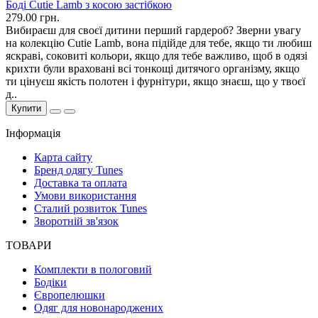
Боді Cutie Lamb з косою застібкою
279.00 грн.
Вибираєш для своєї дитини перший гардероб? Зверни увагу
на колекцію Cutie Lamb, вона підійде для тебе, якщо ти любиш
яскраві, соковиті кольори, якщо для тебе важливо, щоб в одязі
крихти були враховані всі тонкощі дитячого організму, якщо
ти цінуєш якість полотен і фурнітури, якщо знаєш, що у твоєї
д..
Купити
Інформація
Карта сайту
Бренд одягу Tunes
Доставка та оплата
Умови використання
Сталий розвиток Tunes
Зворотній зв'язок
ТОВАРИ
Комплекти в пологовий
Бодіки
Європелюшки
Одяг для новонароджених