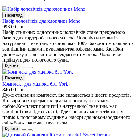
Перегляд
Набір чоловічків для хлопчика Mono
993.00 грн.
Набір стильних однотонних чоловічків стане прекрасною
базою для гардероба твого малюка.Чоловічки пошиті з
натуральної тканини, в основі якої 100% бавовни.Чоловічки з
зовнішніми швами і рукавами-трансформерами. Застібки
допоможуть з легкістю переодягнути малюка.Чоловічки
підійдуть для пологового буди..
Купити
Перегляд
Комплект для малюка 6в1 York
846.00 грн.
Дуже стильний комплект, що складається з шести предметів.
Кольори всіх предметів ідеально поєднуються між
собою.Комплект пошитий з натуральної тканини, має
зовнішні шви. Ідеально підійде з перших моментів життя,
прямо в пологовому будинку.У наборі для новонародженого:-
сліп- боді- шапочка з вузликом..
Купити