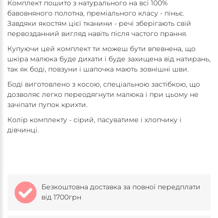
Комплект пошито з натурального на всі 100%
бавовняного полотна, преміального класу - піньє.
Завдяки якостям цієї тканини - речі зберігають свій
первозданний вигляд навіть після частого прання.
Купуючи цей комплект ти можеш бути впевнена, що
шкіра малюка буде дихати і буде захищена від натирань,
так як боді, повзуни і шапочка мають зовнішні шви.
Боді виготовлено з косою, спеціальною застібкою, що
дозволяє легко переодягнути малюка і при цьому не
зачіпати пупок крихти.
Колір комплекту - сірий, пасуватиме і хлопчику і
дівчинці.
Безкоштовна доставка за повної передплати
від 1700грн