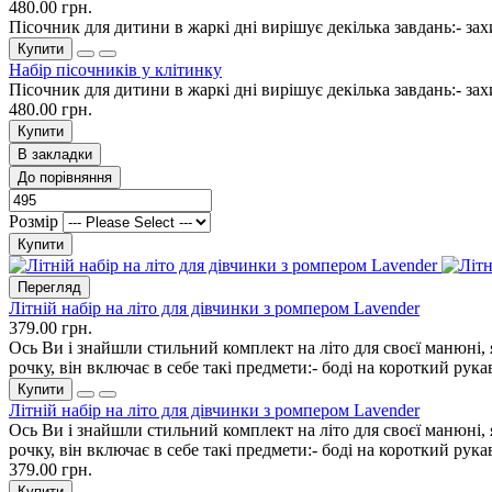
480.00 грн.
Пісочник для дитини в жаркі дні вирішує декілька завдань:- з
Купити
Набір пісочників у клітинку
Пісочник для дитини в жаркі дні вирішує декілька завдань:- з
480.00 грн.
Купити
В закладки
До порівняння
Розмір
Купити
Перегляд
Літній набір на літо для дівчинки з ромпером Lavender
379.00 грн.
Ось Ви і знайшли стильний комплект на літо для своєї манюні, 
рочку, він включає в себе такі предмети:- боді на короткий ру
Купити
Літній набір на літо для дівчинки з ромпером Lavender
Ось Ви і знайшли стильний комплект на літо для своєї манюні, 
рочку, він включає в себе такі предмети:- боді на короткий ру
379.00 грн.
Купити