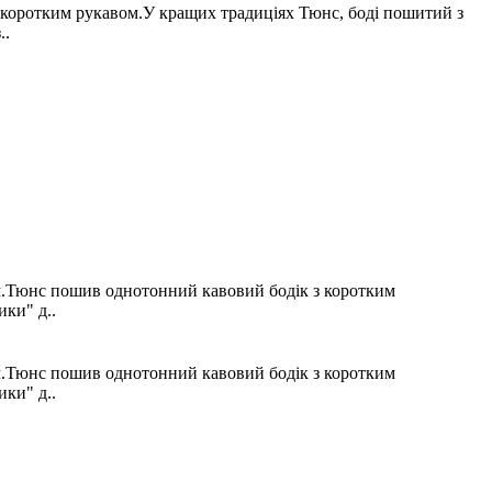
з коротким рукавом.У кращих традиціях Тюнс, боді пошитий з
..
вом.Тюнс пошив однотонний кавовий бодік з коротким
ики" д..
вом.Тюнс пошив однотонний кавовий бодік з коротким
ики" д..