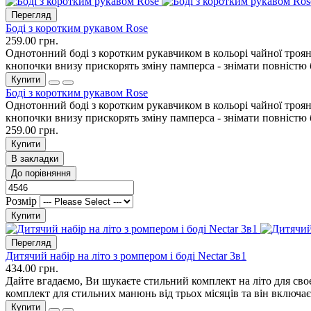
Перегляд
Боді з коротким рукавом Rose
259.00 грн.
Однотонний боді з коротким рукавчиком в кольорі чайної троян
кнопочки внизу прискорять зміну памперса - знімати повністю б
Купити
Боді з коротким рукавом Rose
Однотонний боді з коротким рукавчиком в кольорі чайної троян
кнопочки внизу прискорять зміну памперса - знімати повністю б
259.00 грн.
Купити
В закладки
До порівняння
Розмір
Купити
Перегляд
Дитячий набір на літо з ромпером і боді Nectar 3в1
434.00 грн.
Дайте вгадаємо, Ви шукаєте стильний комплект на літо для сво
комплект для стильних манюнь від трьох місяців та він включає 
Купити