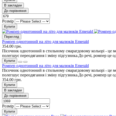
В закладки
До порівняння
Розмір
Купити
Перегляд
Ромпер однотонний на літо для малюків Emerald
354.00 грн.
Пісочник однотонний в стильному смарагдовому кольорі - це мо
полегшує переодягання і зміну підгузника.До речі, ромпер це одяг
Купити
Ромпер однотонний на літо для малюків Emerald
Пісочник однотонний в стильному смарагдовому кольорі - це мо
полегшує переодягання і зміну підгузника.До речі, ромпер це одяг
354.00 грн.
Купити
В закладки
До порівняння
Розмір
Купити