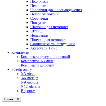
Пісочники
Пелюшки
Чоловічки для новонароджених
Пелюшки кокони
Сорочечки
Повзунки
Шапочки для немовлят
Штанці
Нецарапки
Пінетки для немовлят
Слинявчики та нагрудники
Аксесуари Тюнс
Комплекти
Комплекти одягу в пологовий
Комплекти 0-3 місяці
Комплекти до рочку
Розмір одягу
0-3 місяці
3-6 місяців
6-9 місяців
9-12 місяців
Від року
Кошик
0
0