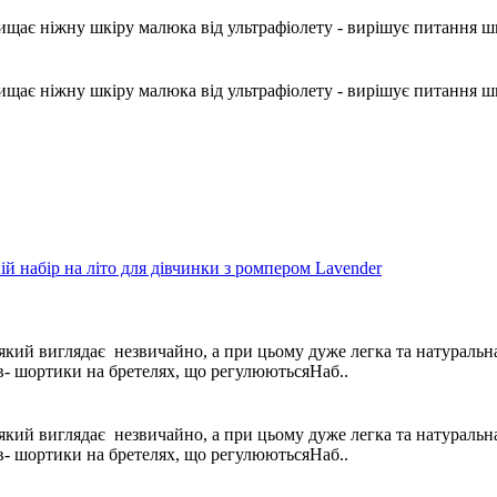
ахищає ніжну шкіру малюка від ультрафіолету - вирішує питання 
ахищає ніжну шкіру малюка від ультрафіолету - вирішує питання 
який виглядає незвичайно, а при цьому дуже легка та натуральна
кав- шортики на бретелях, що регулюютьсяНаб..
який виглядає незвичайно, а при цьому дуже легка та натуральна
кав- шортики на бретелях, що регулюютьсяНаб..