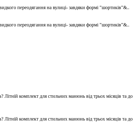
швидкого переодягання на вулиці- завдяки формі "шортиків"&..
швидкого переодягання на вулиці- завдяки формі "шортиків"&..
? Літній комплект для стильних манюнь від трьох місяців та до
? Літній комплект для стильних манюнь від трьох місяців та до