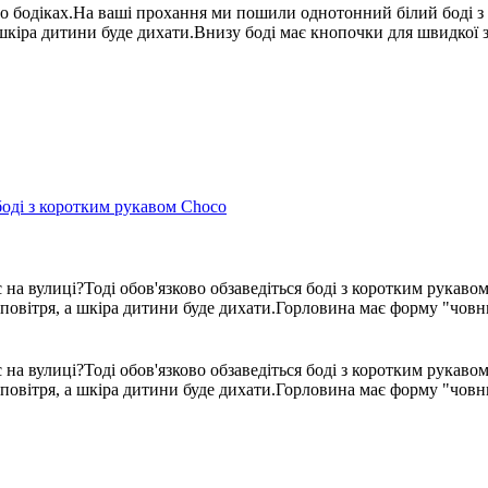
бо бодіках.На ваші прохання ми пошили однотонний білий боді 
шкіра дитини буде дихати.Внизу боді має кнопочки для швидкої з
 на вулиці?Тоді обов'язково обзаведіться боді з коротким рука
 повітря, а шкіра дитини буде дихати.Горловина має форму "човн
 на вулиці?Тоді обов'язково обзаведіться боді з коротким рука
 повітря, а шкіра дитини буде дихати.Горловина має форму "човн