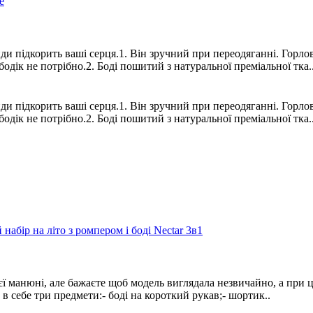
ди підкорить ваші серця.1. Він зручний при переодяганні. Горло
одік не потрібно.2. Боді пошитий з натуральної преміальної тка.
ди підкорить ваші серця.1. Він зручний при переодяганні. Горло
одік не потрібно.2. Боді пошитий з натуральної преміальної тка.
єї манюні, але бажаєте щоб модель виглядала незвичайно, а при 
в себе три предмети:- боді на короткий рукав;- шортик..