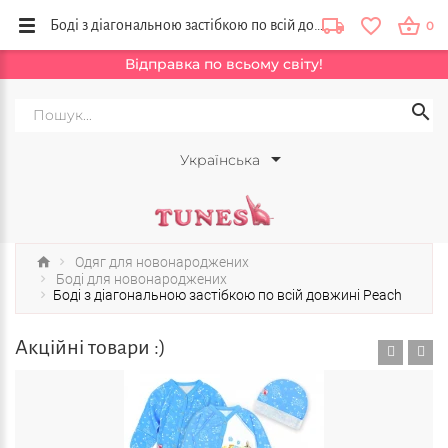
Боді з діагональною застібкою по всій довжині Peach купити в інтернет магазині дитячого одягу від українаського виробника Tunes, Україна
0
Відправка по всьому світу!
Українська
Одяг для новонароджених
Боді для новонароджених
Боді з діагональною застібкою по всій довжині Peach
Акційні товари :)