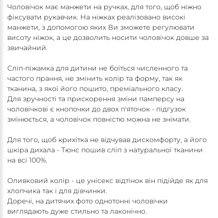
Чоловічок має манжети на ручках, для того, щоб ніжно
фіксувати рукавчик. На ніжках реалізовано високі
манжети, з допомогою яких Ви зможете регулювати
висоту ніжок, а це дозволить носити чоловічок довше за
звичайний.
Сліп-піжамка для дитини не боїться численного та
частого прання, не змінить колір та форму, так як
тканина, з якої його пошито, преміального класу.
Для зручності та прискорення зміни памперсу на
чоловічкові є кнопочки до двох п'яточок - підгузок
змінюється, а чоловічок повністю можна не знімати.
Для того, щоб крихітка не відчував дискомфорту, а його
шкіра дихала - Тюнс пошив сліп з натуральної тканини
на всі 100%.
Оливковий колір - це унісекс відтінок він підійде як для
хлопчика так і для дівчинки.
Доречі, на дитячих фото однотонні чоловічки
виглядають дуже стильно та лаконічно.