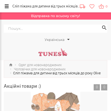
Сліп піжама для дитини від трьох місяців до року Olive купити в інтернет магазині Тюнс, Київ, Львів, Тернопіль
0
Відправка по всьому світу!
Українська
Одяг для новонароджених
Чоловічки для новонароджених
Сліп піжама для дитини від трьох місяців до року Olive
Акційні товари :)