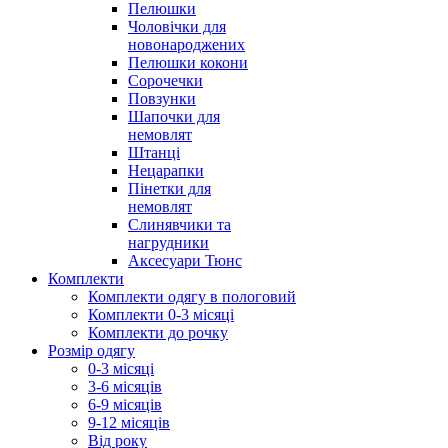
Пелюшки
Чоловічки для
новонароджених
Пелюшки кокони
Сорочечки
Повзунки
Шапочки для
немовлят
Штанці
Нецарапки
Пінетки для
немовлят
Слинявчики та
нагрудники
Аксесуари Тюнс
Комплекти
Комплекти одягу в пологовий
Комплекти 0-3 місяці
Комплекти до рочку
Розмір одягу
0-3 місяці
3-6 місяців
6-9 місяців
9-12 місяців
Від року