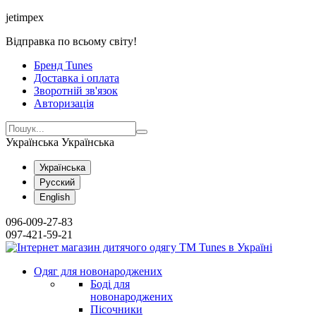
jetimpex
Відправка по всьому світу!
Бренд Tunes
Доставка і оплата
Зворотній зв'язок
Авторизація
Українська
Українська
Українська
Русский
English
096-009-27-83
097-421-59-21
Одяг для новонароджених
Боді для
новонароджених
Пісочники