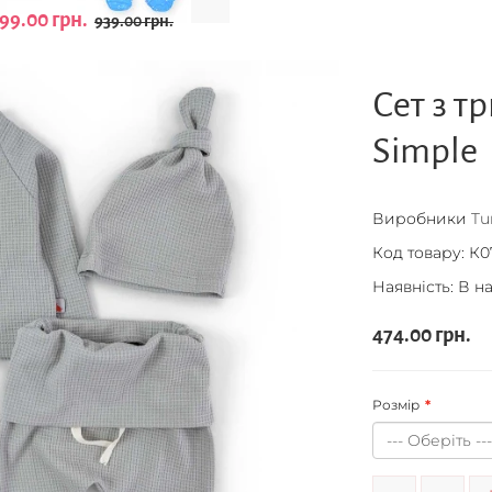
99.00 грн.
939.00 грн.
Сет з т
Simple
Виробники
Tu
Код товару:
К0
Наявність: В н
474.00 грн.
Розмір