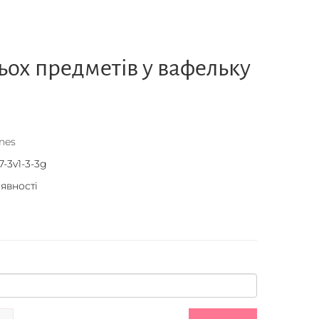
рьох предметів у вафельку
nes
7-3v1-3-3g
аявності