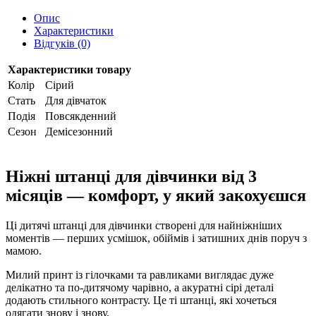
Опис
Характеристики
Відгуків (0)
Характеристики товару
Колір
Сірий
Стать
Для дівчаток
Подія
Повсякденний
Сезон
Демісезонний
Ніжні штанці для дівчинки від 3
місяців — комфорт, у який закохуєшся
Ці дитячі штанці для дівчинки створені для найніжніших
моментів — перших усмішок, обіймів і затишних днів поруч з
мамою.
Милий принт із гілочками та равликами виглядає дуже
делікатно та по-дитячому чарівно, а акуратні сірі деталі
додають стильного контрасту. Це ті штанці, які хочеться
одягати знову і знову.