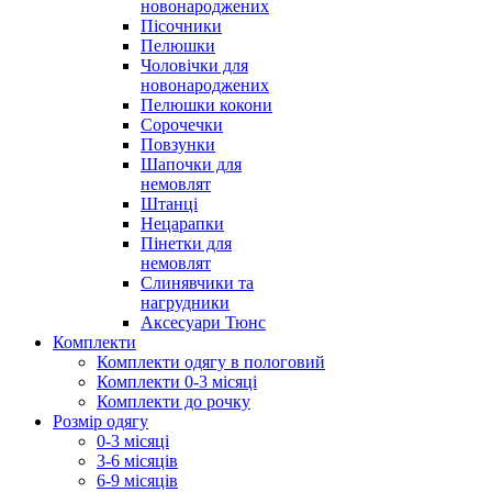
новонароджених
Пісочники
Пелюшки
Чоловічки для
новонароджених
Пелюшки кокони
Сорочечки
Повзунки
Шапочки для
немовлят
Штанці
Нецарапки
Пінетки для
немовлят
Слинявчики та
нагрудники
Аксесуари Тюнс
Комплекти
Комплекти одягу в пологовий
Комплекти 0-3 місяці
Комплекти до рочку
Розмір одягу
0-3 місяці
3-6 місяців
6-9 місяців