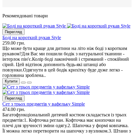
Рекомендовані товари
Перегляд
Боді на короткий рукав Style
259.00 грн.
Що може бути краще для дитини на літо ніж боді з коротким
рукавом?Для Вас ми пошили бодік з натуральної тканини -
інтерлок пін'є.Колір боді лаконічний і стриманий - спокійний
сірий. Цей відтінок доповнить будь-які штанці або
повзунки.Одягнути в цей бодік крихітку буде дуже легко -
горловина зроблена..
Купити
Перегляд
Сет з трьох предметів у вафельку Simple
474.00 грн.
Багатофункціональний дитячий костюм складається із трьох
предметів:1. Кофточка реглан. Кофточка має кнопочки на
плечі для зручності зміни одягу.2. Шапочка у формі ковпачка.
Її можна легко перетворити на шапочку з вузликом.3. Штани з