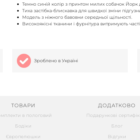
Темно синій колір з принтом милих собачок Йорк 
Тиха застібка-блискавка для швидкої зміни підгузн
Модель з ніжного бавовни середньої щільності.
Високоякісні тканини і фурнітура витримують часті
Зроблено в Україні
ТОВАРИ
ДОДАТКОВО
омплекти в пологовий
Подарункові сертифік
Бодіки
Блог
Європелюшки
Відгуки