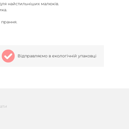
для найстильніших малюків.
ика.
 прання.
Відправляємо в екологічній упаковці
ати