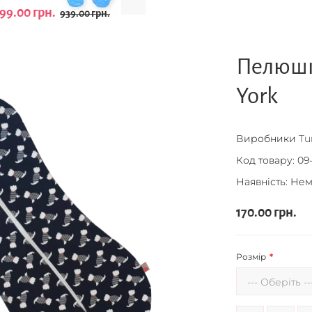
99.00 грн.
939.00 грн.
Пелюшк
York
Виробники
Tu
Код товару:
09
Наявність: Нем
170.00 грн.
Розмір
--- Оберіть --