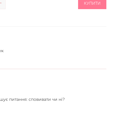
КУПИТИ
ук
шує питання: сповивати чи ні?