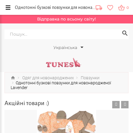
Однотонні бузкові повзунки для новонародженої Lavender купити в інтернет магазині Тюнс, Львів, Тернопіль, Вінниця
0
Відправка по всьому світу!
Українська
Одяг для новонароджених
Повзунки
Однотонні бузкові повзунки для новонародженої
Lavender
Акційні товари :)