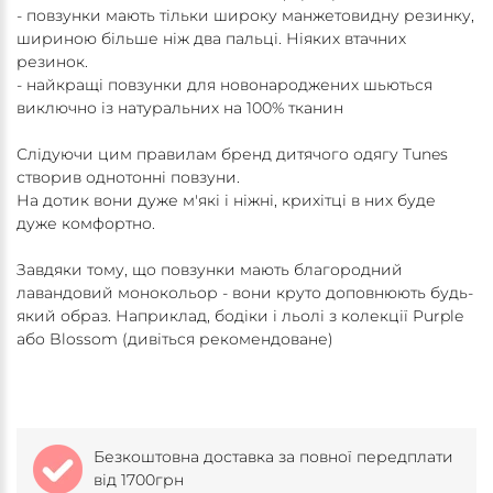
- повзунки мають тільки широку манжетовидну резинку,
шириною більше ніж два пальці. Ніяких втачних
резинок.
- найкращі повзунки для новонароджених шьються
виключно із натуральних на 100% тканин
Слідуючи цим правилам бренд дитячого одягу Tunes
створив однотонні повзуни.
На дотик вони дуже м'які і ніжні, крихітці в них буде
дуже комфортно.
Завдяки тому, що повзунки мають благородний
лавандовий монокольор - вони круто доповнюють будь-
який образ. Наприклад, бодіки і льолі з колекції Purple
або Blossom (дивіться рекомендоване)
Безкоштовна доставка за повної передплати
від 1700грн