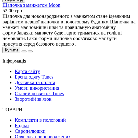
Шапочка з манжетом Moon
52.00 грн.
Шапочка для новонародженого з манжетом стане ідеальним
варіантом першої шапочки в пологовому будинку. Шапочка на
манжеті має зовнішні шви та правильную анатомічну
форму.Завдяки манжету буде гарно триматися на голівці
немовляти.Такої форми шапочка обов'язково має бути
присутня серед базового першого ..
Купити
Інформація
Карта сайту
Бренд одягу Tunes
Доставка та оплата
Умови використання
Сталий розвиток Tunes
Зворотній зв'язок
ТОВАРИ
Комплекти в пологовий
Бодіки
Європелюшки
Одяг для новонароджених