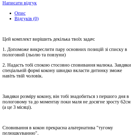
Написати відгук
Опис
Відгуків (0)
Цей комплект вирішить декілька твоїх задач:
1. Допоможе викреслити пару основних позицій зі списку в
пологовий (льолю та повзуни)
2. Надасть тобі спокою стосовно сповивання малюка. Завдяки
спеціальній формі кокону швидко вкласти дитинку зможе
навіть твій чоловік.
Завдяки розміру кокону, він тобі знадобиться з першого дня в
пологовому та до моментау поки маля не досягне зросту 62см
(а це 3 місяці).
Сповивання в кокон прекрасна альтернатива "тугому
пелюшкуванню".