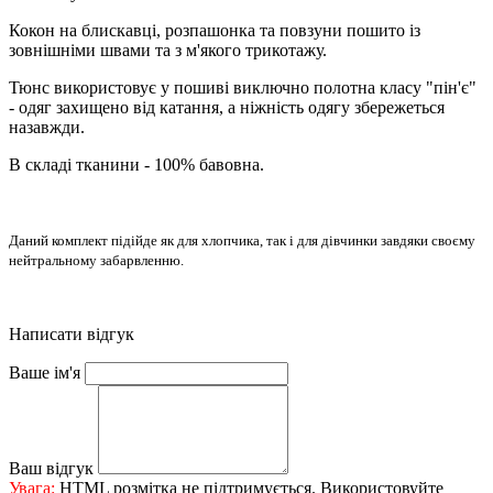
Кокон на блискавці, розпашонка та повзуни пошито із
зовнішніми швами та з м'якого трикотажу.
Тюнс використовує у пошиві виключно полотна класу "пін'є"
- одяг захищено від катання, а ніжність одягу збережеться
назавжди.
В складі тканини - 100% бавовна.
Даний комплект підійде як для хлопчика, так і для дівчинки завдяки своєму
нейтральному забарвленню.
Написати відгук
Ваше ім'я
Ваш відгук
Увага:
HTML розмітка не підтримується. Використовуйте