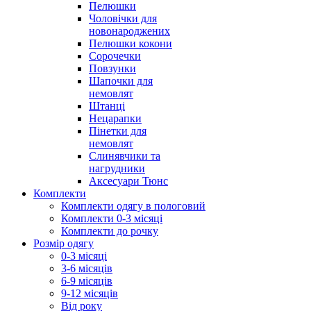
Пелюшки
Чоловічки для
новонароджених
Пелюшки кокони
Сорочечки
Повзунки
Шапочки для
немовлят
Штанці
Нецарапки
Пінетки для
немовлят
Слинявчики та
нагрудники
Аксесуари Тюнс
Комплекти
Комплекти одягу в пологовий
Комплекти 0-3 місяці
Комплекти до рочку
Розмір одягу
0-3 місяці
3-6 місяців
6-9 місяців
9-12 місяців
Від року