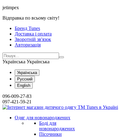
jetimpex
Відправка по всьому світу!
Бренд Tunes
Доставка і оплата
Зворотній зв'язок
Авторизація
Українська
Українська
Українська
Русский
English
096-009-27-83
097-421-59-21
Одяг для новонароджених
Боді для
новонароджених
Пісочники