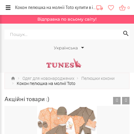
Кокон пелюшка на молнії Toto купити в інтернет магазині одягу для новонароджених Тюнс, Львів, Житомир, Тернопіль, Україна
0
Відправка по всьому світу!
Українська
Одяг для новонароджених
Пелюшки кокони
Кокон пелюшка на молнії Toto
Акційні товари :)