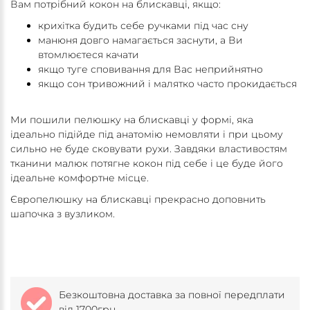
Вам потрібний кокон на блискавці, якщо:
крихітка будить себе ручками під час сну
манюня довго намагається заснути, а Ви
втомлюєтеся качати
якщо туге сповивання для Вас неприйнятно
якщо сон тривожний і малятко часто прокидається
Ми пошили пелюшку на блискавці у формі, яка
ідеально підійде під анатомію немовляти і при цьому
сильно не буде сковувати рухи. Завдяки властивостям
тканини малюк потягне кокон під себе і це буде його
ідеальне комфортне місце.
Європелюшку на блискавці прекрасно доповнить
шапочка з вузликом.
Безкоштовна доставка за повної передплати
від 1700грн