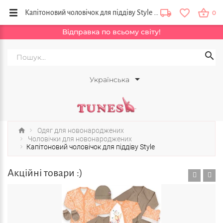
Капітоновий чоловічок для піддіву Style купити в інтернет магазині товарів для дітей Тюнс, Україна
0
Відправка по всьому світу!
Українська
Одяг для новонароджених
Чоловічки для новонароджених
Капітоновий чоловічок для піддіву Style
Акційні товари :)