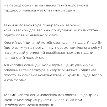
На період осінь - зима - весна такий чоловічок в
гардеробі малюка має бти мінімум один.
Такий чоловічок буде прекрасним верхнім
комбінезоном для весінніх прогулянок, його достатньо
одягти поверх натільного сліпу.
Клсний цей дитячий комбінезон ще і як піддів. Якщо Ви
йдете взимку на прогулянку, поверх притільного сліпу і
під зимовий утеплений комбінезон можете піддіти
капітоновий чоловічок.
А в холодні осінін дні, коли вдома ще не увімкнули
опалення і температура в квартирі низька - одягайте
просто, як основий комбінезончик і крихітці буде тепло
и комфортно.
Теплий капітоновий чоловічок для хлопчиків до трьох
місяців має закриті рукавчики, але який при
необхідності можна відкрити.