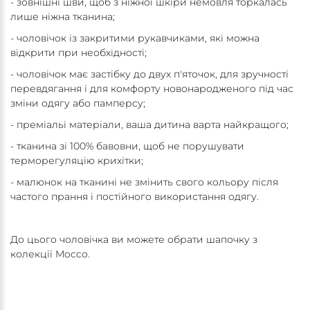
- зовнішні шви, щоб з ніжної шкіри немовля торкалась
лише ніжна тканина;
- чоловічок із закритими рукавчиками, які можна
відкрити при необхідності;
- чоловічок має застібку до двух п'яточок, для зручності
перевдягання і для комфорту новонародженого під час
зміни одягу або памперсу;
- преміальі матеріали, ваша дитина варта найкращого;
- тканина зі 100% бавовни, щоб не порушувати
терморегуляцію крихітки;
- малюнок на тканині не змінить свого кольору після
частого прання і постійного використання одягу.
До цього чоловічка ви можете обрати шапочку з
колекції Mocco.