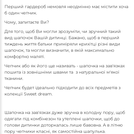
Перший гардероб немовля неодмінно має містити хоча
б один чепчик.
Чому, запитаєте Ви?
Для того, щоб Ви могли зрозуміти, чи зручний такий
вид шапочок Вашій дитинці. Бажано, щоб в перший
тиждень життя батьки приміряли крихітці різні види
шапочок, та могли визначити, в якій максимально
комфортно маляті.
Чепчик або як його ще називать - шапочка на зав'язках
пошита із зовнішніми швами та з натуральної м'якої
тканини.
Чепчик будет ідеально підходити до всіх предметів з
колекції Sweet dream.
Шапочка на зав'язках дуже зручна в холодну пору, щоб
одягати під комбінезон та утеплені шапочки, щоб до
голови дитинки доторкалась лише бавовна. А в літню
пору чепчики класні, як самостійна шапулька.