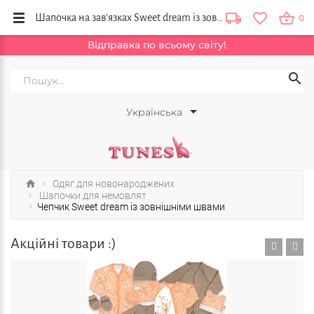
Шапочка на зав'язках Sweet dream із зовнішніми швами в інтернет магазині Тюнс
0
Відправка по всьому світу!
Українська
Одяг для новонароджених
Шапочки для немовлят
Чепчик Sweet dream із зовнішніми швами
Акційні товари :)