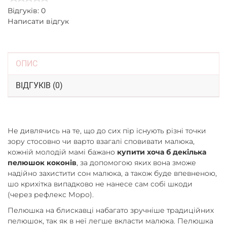
Відгуків: 0
Написати відгук
ОПИС
ВІДГУКІВ (0)
Не дивлячись на те, що до сих пір існують різні точки
зору стосовно чи варто взагалі сповивати малюка,
кожній молодій мамі бажано
купити хоча б декілька
пелюшок коконів
, за допомогою яких вона зможе
надійно захистити сон малюка, а також буде впевненою,
шо крихітка випадково не нанесе сам собі шкоди
(через рефлекс Моро).
Пелюшка на блискавці набагато зручніше традиційних
пелюшок, так як в неї легше вкласти малюка. Пелюшка