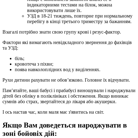
індикаторними тестами на білок, можна
використовувати лише їх.
УЗД в 18-21 тиждень, повторне при нормальному
перебігу в кінці третього триместру за бажанням.
Взагалі потрібно знати свою групу крові і резус-фактор.
Фактори які вимагають невідкладного звернення до фахівців
та УЗД:
біль;
кровотеча з піхви;
поява навколоплідних вод у виділеннях.
Рухи дитини рахувати не обов’язково. Головне їх відчувати.
Пам’ятайте, ваші бабусі і прабабусі виношували і народжували
дітей без обліку в поліклініках і обстеження. Якщо виникає
сумнів або страх, звертайтеся до лікаря або акушерки.
І ось настав час, коли маля має з'явитись на світ.
Якщо Вам доведеться народжувати в
зоні бойовіх дій: