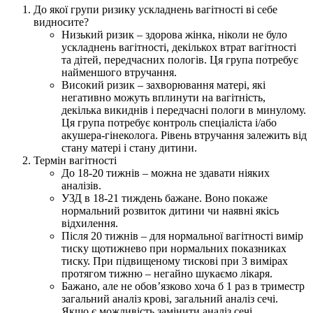
До якої групи ризику ускладнень вагітності ві себе
видносите?
Низький ризик – здорова жінка, ніколи не було
ускладнень вагітності, декількох втрат вагітності
та дітей, передчасних пологів. Ця група потребує
найменшого втручання.
Високий ризик – захворювання матері, які
негативно можуть вплинути на вагітність,
декілька викиднів і передчасні пологи в минулому.
Ця група потребує контроль спеціаліста і/або
акушера-гінеколога. Рівень втручання залежить від
стану матері і стану дитини.
Термін вагітності
До 18-20 тижнів – можна не здавати ніяких
аналізів.
УЗД в 18-21 тиждень бажане. Воно покаже
нормальний розвиток дитини чи наявні якісь
відхилення.
Після 20 тижнів – для нормальної вагітності вимір
тиску щотижнево при нормальних показниках
тиску. При підвищеному тискові при 3 вимірах
протягом тижню – негайно шукаємо лікаря.
Бажано, але не обов’язково хоча б 1 раз в триместр
загальний аналіз крові, загальний аналіз сечі.
Якщо є можливість замінити аналіз сечі