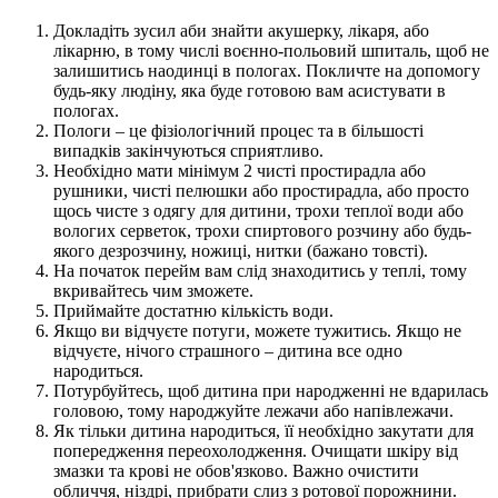
Докладіть зусил аби знайти акушерку, лікаря, або
лікарню, в тому числі воєнно-польовий шпиталь, щоб не
залишитись наодинці в пологах. Покличте на допомогу
будь-яку людіну, яка буде готовою вам асистувати в
пологах.
Пологи – це фізіологічний процес та в більшості
випадків закінчуються сприятливо.
Необхідно мати мінімум 2 чисті простирадла або
рушники, чисті пелюшки або простирадла, або просто
щось чисте з одягу для дитини, трохи теплої води або
вологих серветок, трохи спиртового розчину або будь-
якого дезрозчину, ножиці, нитки (бажано товсті).
На початок перейм вам слід знаходитись у теплі, тому
вкривайтесь чим зможете.
Приймайте достатню кількість води.
Якщо ви відчуєте потуги, можете тужитись. Якщо не
відчуєте, нічого страшного – дитина все одно
народиться.
Потурбуйтесь, щоб дитина при народженні не вдарилась
головою, тому народжуйте лежачи або напівлежачи.
Як тільки дитина народиться, її необхідно закутати для
попередження переохолодження. Очищати шкіру від
змазки та крові не обов'язково. Важно очистити
обличчя, ніздрі, прибрати слиз з ротової порожнини.