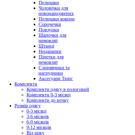
Пелюшки
Чоловічки для
новонароджених
Пелюшки кокони
Сорочечки
Повзунки
Шапочки для
немовлят
Штанці
Нецарапки
Пінетки для
немовлят
Слинявчики та
нагрудники
Аксесуари Тюнс
Комплекти
Комплекти одягу в пологовий
Комплекти 0-3 місяці
Комплекти до рочку
Розмір одягу
0-3 місяці
3-6 місяців
6-9 місяців
9-12 місяців
Від року