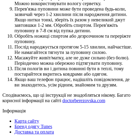
Можно використовувати вологу серветку.
Перев'язка пуповини може бути проведена будь-коли,
зазвичай через 1-2 хвилини після народження дитини.
Якщо нитки тонкі, зберіть їх разом у невеликий джут
завтовшки 1-2 мм. Обробіть спиртом. Перев'яжіть
пуповину в 7-8 см від пупка дитини.
Обробіть ножиці спиртом або дезрозчином та переріжте
пуповину.
Послід народжується протягом 5-15 хвилин, найчастіше.
Не намагайтеся тягнути за пуповину силою.
Масажуйте живіт/матку, але не дуже сильно (без болю).
Періодично можна обережно підтягувати пуповину.
Після пологів ви і дитина повинні бути в теплі, тому
постарайтеся вкритись ковдрами або одягом.
Якщо ваш телефон працює, надішліть повідомлення, де
ви знаходитесь, усім рідним, знайомим та друзям.
Сподіваємось, що ці інструкції не знадобляться нікому. Багато
корисної інформації на сайті
doctorberezovska.com
Інформація
Карта сайту
Бренд одягу Tunes
Доставка та оплата