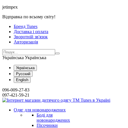
jetimpex
Відправка по всьому світу!
Бренд Tunes
Доставка і оплата
Зворотній зв'язок
Авторизація
Українська
Українська
Українська
Русский
English
096-009-27-83
097-421-59-21
Одяг для новонароджених
Боді для
новонароджених
Пісочники