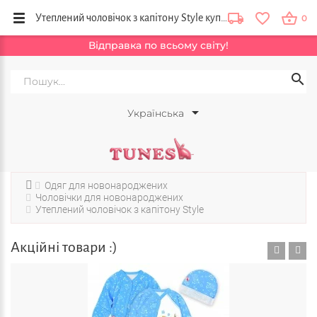
Утеплений чоловічок з капітону Style купити в інтернет магазині одягу для новонароджених Tunes. Україна
0
Відправка по всьому світу!
Українська
Одяг для новонароджених
Чоловічки для новонароджених
Утеплений чоловічок з капітону Style
Акційні товари :)