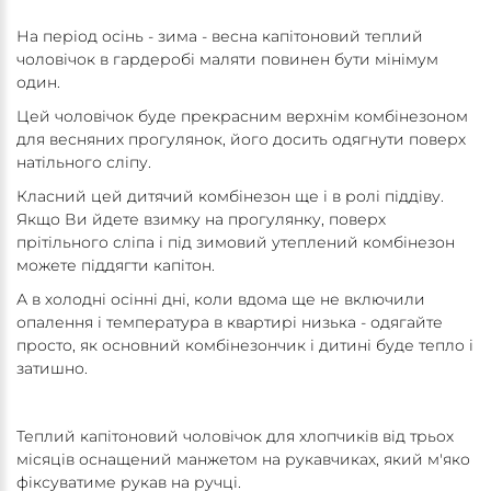
На період осінь - зима - весна капітоновий теплий
чоловічок в гардеробі маляти повинен бути мінімум
один.
Цей чоловічок буде прекрасним верхнім комбінезоном
для весняних прогулянок, його досить одягнути поверх
натільного сліпу.
Класний цей дитячий комбінезон ще і в ролі піддіву.
Якщо Ви йдете взимку на прогулянку, поверх
прітільного сліпа і під зимовий утеплений комбінезон
можете піддягти капітон.
А в холодні осінні дні, коли вдома ще не включили
опалення і температура в квартирі низька - одягайте
просто, як основний комбінезончик і дитині буде тепло і
затишно.
Теплий капітоновий чоловічок для хлопчиків від трьох
місяців оснащений манжетом на рукавчиках, який м'яко
фіксуватиме рукав на ручці.